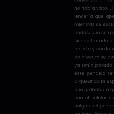
conversación de 
no había visto. 
lencería que ape
mientras se escu
dedos, que se me
siendo frotado as
abierto y con la 
de precum se aso
ya tenía parado 
este pendejo te
arqueando la esp
que grababa a que
con el celular 
nalgas del pende