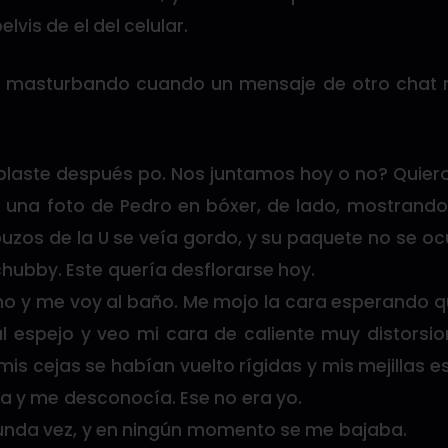
lvis de el del celular.
 masturbando cuando un mensaje de otro chat m
laste después po. Nos juntamos hoy o no? Quiero
 una foto de Pedro en bóxer, de lado, mostrando 
buzos de la U se veía gordo, y su paquete no se o
 chubby. Este quería desflorarse hoy.
ono y me voy al baño. Me mojo la cara esperando q
al espejo y veo mi cara de caliente muy distorsi
mis cejas se habían vuelto rígidas y mis mejillas e
a y me desconocía. Ese no era yo.
nda vez, y en ningún momento se me bajaba.