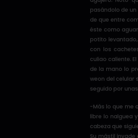
agujero. Noto q
pasándolo de un l
de que entre comp
éste como aguant
potito levantado,
con los cachete
culiao caliente. 
de la mano lo pr
weon del celular 
seguido por unas
-Más lo que me c
libre lo nalguea 
cabeza que sigui
Su mástil invade 