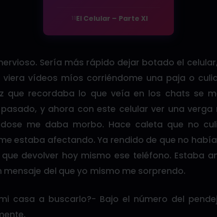
El Celular – Parte XI
11
nervioso. Sería más rápido dejar botado el celular
ien viera vídeos míos corriéndome una paja o cul
z que recordaba lo que veía en los chats se me
pasado, y ahora con este celular ver una verg
dose me daba morbo. Hace caleta que no culia
e estaba afectando. Ya rendido de que no habí
 que devolver hoy mismo ese teléfono. Estaba an
un mensaje del que yo mismo me sorprendo.
mi casa a buscarlo?- Bajo el número del pende
mente.