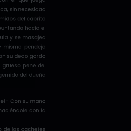
con el que juega
aca, sin necesidad
emidos del cabrito
puntando hacia el
 tula y se masajea
te mismo pendejo
 con su dedo gordo
l grueso pene del
n gemido del dueño
ate!- Con su mano
 haciéndole con la
do de los cachetes