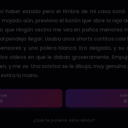
bí haber estado pero el timbre de mi casa sonó
y mojado aún, presiono el botón que abre la reja d
do que ningún vecino me vea en paños menores 
 al pendejo llegar. Usaba unos shorts cortitos casi 
spensores y una polera blanca. Era delgado, y su
de los videos en que le daban groseramente. Empu
n, y me ve. Una sonrisa se le dibuja, muy genuina
estira la mano.
IOR
CAP
II
El
¿Qué te pareció este relato?