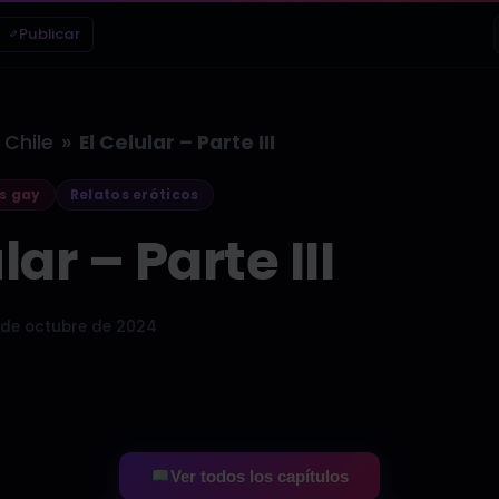
Publicar
»
Chile
El Celular – Parte III
s gay
Relatos eróticos
lar – Parte III
 de octubre de 2024
Ver todos los capítulos