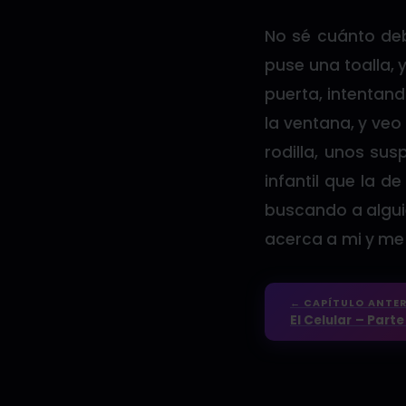
No sé cuánto de
puse una toalla, 
puerta, intentan
la ventana, y veo
rodilla, unos su
infantil que la 
buscando a alguie
acerca a mi y me 
← CAPÍTULO ANTER
El Celular – Parte 