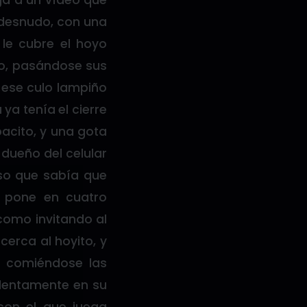
ga a un vídeo que
 desnudo, con una
 le cubre el hoyo
lo, pasándose sus
 ese culo lampiño
ya tenía el cierre
pacito, y una gota
dueño del celular
eso que sabía que
e pone en cuatro
como invitando al
cerca al hoyito, y
a comiéndose las
 lentamente en su