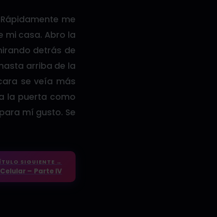
. Rápidamente me
e mi casa. Abro la
mirando detrás de
hasta arriba de la
 cara se veía más
ja la puerta como
 para mí gusto. Se
ÍTULO SIGUIENTE →
 Celular – Parte IV