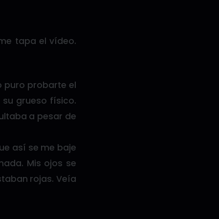
e tapa el vídeo.
 puro probarte el
su grueso físico.
cultaba a pesar de
ue así se me baje
onada. Mis ojos se
staban rojas. Veía