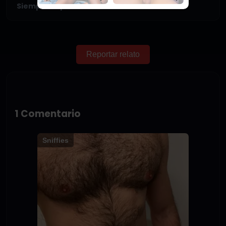
Siempre espío a mi hermano
Reportar relato
1 Comentario
Sniffies