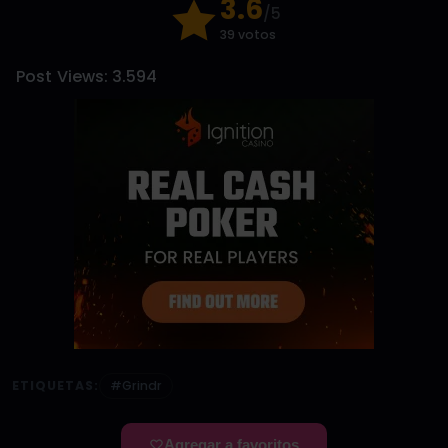
3.6
/5
39 votos
Post Views:
3.594
ETIQUETAS:
#Grindr
Agregar a favoritos