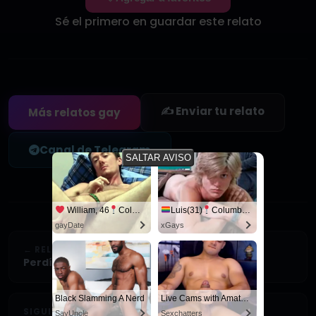
Sé el primero en guardar este relato
✍️ Enviar tu relato
Más relatos gay
Canal de Telegram
SALTAR AVISO
William, 46
Columbus
Luis(31)
Columbus
gayDate
xGays
← RELATO ANTERIOR
Perdí mi virginidad con mi primo – Parte II
Black Slamming A Nerd
Live Cams with Amateur Men
SIGUIENTE RELATO →
SayUncle
Sexchatters