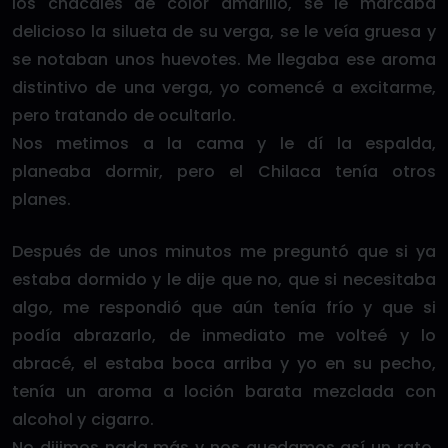
los chacales de color amarillo, se le marcaba
delicioso la silueta de su verga, se le veía gruesa y
se notaban unos huevotes. Me llegaba ese aroma
distintivo de una verga, yo comencé a excitarme,
pero tratando de ocultarlo.
Nos metimos a la cama y le dí la espalda,
planeaba dormir, pero el Chilaca tenía otros
planes.
Después de unos minutos me preguntó que si ya
estaba dormido y le dije que no, que si necesitaba
algo, me respondió que aún tenía frío y que si
podía abrazarlo, de inmediato me volteé y lo
abracé, el estaba boca arriba y yo en su pecho,
tenía un aroma a loción barata mezclada con
alcohol y cigarro.
No dijimos nada más y nos quedamos así un rato,