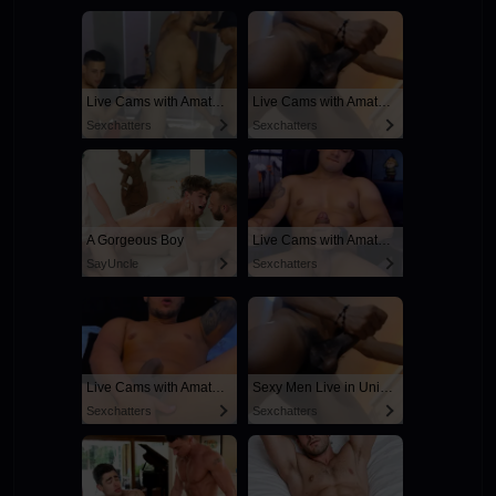
Live Cams with Amateur Men
Live Cams with Amateur Men
Sexchatters
Sexchatters
A Gorgeous Boy
Live Cams with Amateur Men
SayUncle
Sexchatters
Live Cams with Amateur Men
Sexy Men Live in United States
Sexchatters
Sexchatters