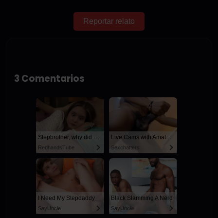
Reportar relato
3 Comentarios
Stepbrother, why did you show me your dick? Now I want to fuck you with my wet pussy
Live Cams with Amateur Men
RedhandsTube
Sexchatters
I Need My Stepdaddy
Black Slamming A Nerd
SayUncle
SayUncle