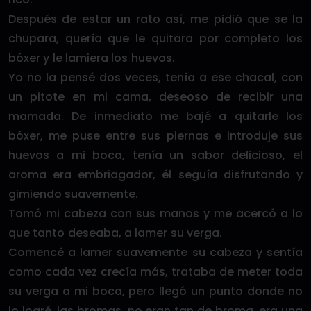
Después de estar un rato así, me pidió que se la
chupara, quería que le quitara por completo los
bóxer y le lamiera los huevos.
Yo no la pensé dos veces, tenía a ese chacal, con
un pitote en mi cama, deseoso de recibir una
mamada. De inmediato me bajé a quitarle los
bóxer, me puse entre sus piernas e introduje sus
huevos a mi boca, tenía un sabor delicioso, el
aroma era embriagador, él seguía disfrutando y
gimiendo suavemente.
Tomó mi cabeza con sus manos y me acercó a lo
que tanto deseaba, a lamer su verga.
Comencé a lamer suavemente su cabeza y sentía
como cada vez crecía más, trataba de meter toda
su verga a mi boca, pero llegó un punto donde no
lo logré, las bromas, no eran tan de broma, era una