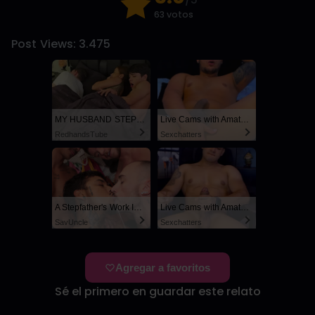
63 votos
Post Views:
3.475
MY HUSBAND STEPSON MISTAKENLY GIVES ME IN THE ASS
Live Cams with Amateur Men
RedhandsTube
Sexchatters
A Stepfather's Work Is Never Done
Live Cams with Amateur Men
SayUncle
Sexchatters
Agregar a favoritos
Sé el primero en guardar este relato