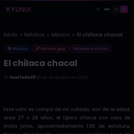
KYUNIX
»
»
»
Inicio
Relatos
México
El chilaca chacal
México
Relatos gay
Relatos eróticos
El chilaca chacal
✍️
Suertudo26
·
01 de diciembre de 2025
Este vato es compa de mi cuñado, son de la edad,
unos 27 o 28 años, el típico chacal con cara de
mata jotos, aproximadamente 1.80 de estatura,