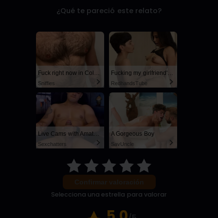
¿Qué te pareció este relato?
Fuck right now in Columbus
Fucking my girlfriend's hot mommy by mistake
Sniffies
RedhandsTube
Live Cams with Amateur Men
A Gorgeous Boy
Sexchatters
SayUncle
Confirmar valoración
Selecciona una estrella para valorar
5.0
/5