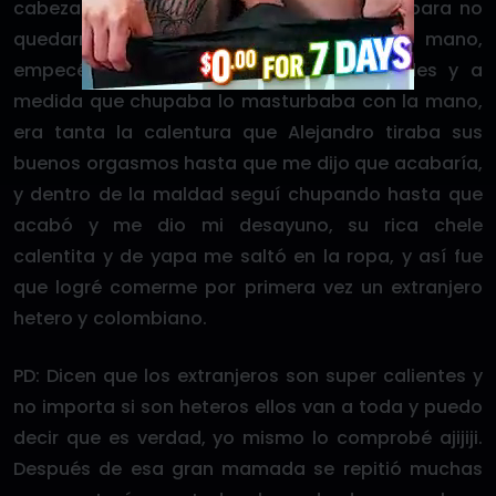
cabeza y empezó a follarme la boca, yo para no
quedarme atrás agarré su pene con una mano,
empecé a chupar con distinta velocidades y a
medida que chupaba lo masturbaba con la mano,
era tanta la calentura que Alejandro tiraba sus
buenos orgasmos hasta que me dijo que acabaría,
y dentro de la maldad seguí chupando hasta que
acabó y me dio mi desayuno, su rica chele
calentita y de yapa me saltó en la ropa, y así fue
que logré comerme por primera vez un extranjero
hetero y colombiano.
PD: Dicen que los extranjeros son super calientes y
no importa si son heteros ellos van a toda y puedo
decir que es verdad, yo mismo lo comprobé ajijiji.
Después de esa gran mamada se repitió muchas