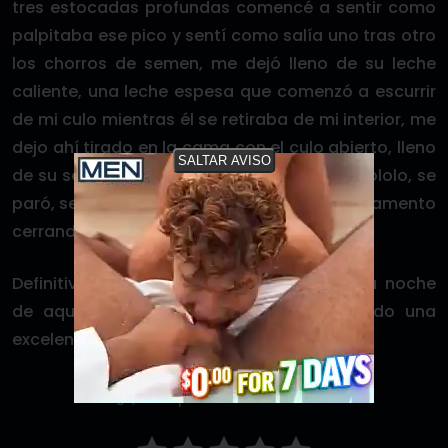
tres estocadas profundas comencé a sentir como
palpitaba ese pico y sentí como salía uno tras otro
los chorros de semen, me dejó lleno de su leche
caliente, una leche espesa que comenzó a escurrir
de mi culo mientras él se retiraba de mi interior, me
dejo ahí tirado en la cama con el culo abierto, lleno
SALTAR AVISO
de su semen, justo donde dormía con mi pololo, se
paró, se puso su uniforme y salió del departamento
cerrando la puerta a seguir trabajando.
Definitivamente, haber coincidido con él la noche
de aquella crisis con mi pololo había sido una
excelente y cachonda casualidad.
¿Qué te pareció este relato?