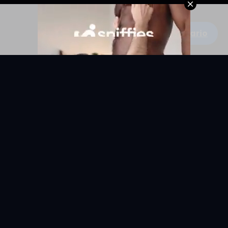
Escribe un comentario
KYUNIX
La comunidad de relatos eróticos en español.
RELATOS
EXPLORAR
Todos los relatos
Categorías