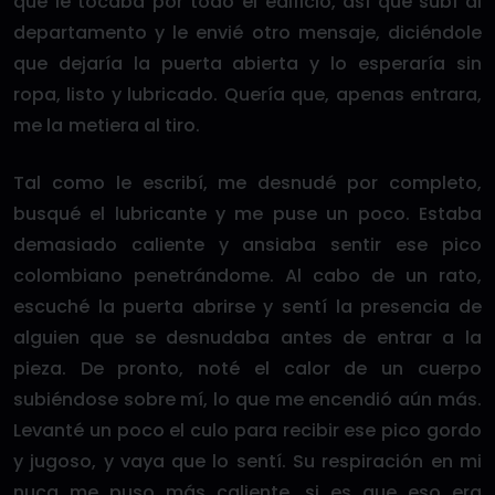
que le tocaba por todo el edificio, así que subí al
departamento y le envié otro mensaje, diciéndole
que dejaría la puerta abierta y lo esperaría sin
ropa, listo y lubricado. Quería que, apenas entrara,
me la metiera al tiro.
Tal como le escribí, me desnudé por completo,
busqué el lubricante y me puse un poco. Estaba
demasiado caliente y ansiaba sentir ese pico
colombiano penetrándome. Al cabo de un rato,
escuché la puerta abrirse y sentí la presencia de
alguien que se desnudaba antes de entrar a la
pieza. De pronto, noté el calor de un cuerpo
subiéndose sobre mí, lo que me encendió aún más.
Levanté un poco el culo para recibir ese pico gordo
y jugoso, y vaya que lo sentí. Su respiración en mi
nuca me puso más caliente, si es que eso era