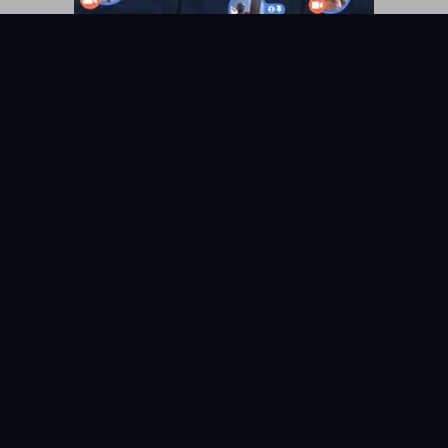
KYUNIX
La comunidad de relatos eróticos en español.
RELATOS
EXPLORAR
Todos los relatos
Categorías
Relatos Gay
Países
Relatos Hetero
Etiquetas
Relatos Bisexuales