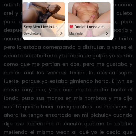
adentro me di cuenta que no me dolía tanto como
creí y menos mal se quedó unos minutos quieto
para que yo me acostumbrara un poco, pero
Sexy Men Live in United States
Daniel: I need a man for a spicy night...
después empezó de a poco a meterla y sacarla y
Sexchatters
Manfinder
aumentar más el ritmo, la verdad me dolía harto
pero lo estaba comenzando a disfrutar, a veces el
weon la sacaba toda y la metía de golpe, yo sentía
como que me partían en dos, pero me gustaba y
menos mal los vecinos tenían la música super
fuerte, porque yo estaba gimiendo harto. El wn se
movía muy rico, y en una me la metió hasta el
fondo, puso sus manos en mis hombros y me dijo
«así te quería tener, me ignorabas los mensajes y
ahora te tengo ensartado en mi pichula» cuando
dijo eso recién me di cuenta que me la estaba
metiendo el mismo weon al qué yo le decía que