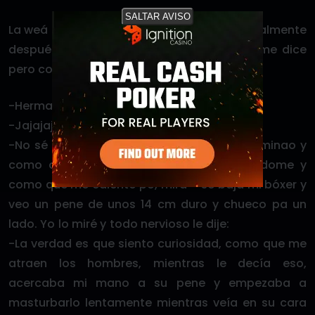
SALTAR AVISO
La weá es que ya todo muy aburrido especialmente
después que pasó la muda un buen rato me dice
pero con la voz muy temblorosa
-Hermano una pregunta, tú eres gay?
-Jajajaja no por qué?
-No sé po, pensé que sí, como que erí afeminao y
como que denante igual te caché mirándome y
como que me calenté po, mira – se baja mi bóxer y
veo un pene de unos 14 cm duro y chueco pa un
lado. Yo lo miré y todo nervioso le dije:
-La verdad es que siento curiosidad, como que me
atraen los hombres, mientras le decía eso,
acercaba mi mano a su pene y empezaba a
masturbarlo lentamente mientras veía en su cara