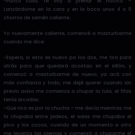
-Putita culiá, te voy a preñar el hocico –
Lanzándome en la cara y en la boca unos 4 o 5
chorros de semén caliente.
Yo nuevamente caliente, comencé a masturbarme
cuando me dice:
-Espera, si esto es nuevo pa los dos, me tira para
atrás para que quedará acostao en el sillón, y
comenzó a masturbarme de nuevo, ya acá con
más confianza y todo, me dejé querer cuando sin
previo aviso me comienza a chupar la tula, el fifas
tenía arcadas.
-Que rica es por la chucha – me decía mientras me
la chupaba entre jadeos, el weas me chupaba el
pico y los cocos, cuando de un momento a otro
me levanta las piernas y comenzó a chuparme el