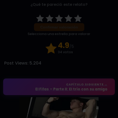
¿Qué te pareció este relato?
Confirmar valoración
Selecciona una estrella para valorar
4.9
/5
34 votos
Post Views:
5.204
CAPÍTULO SIGUIENTE →
El Fifas – Parte II: El trío con su amigo