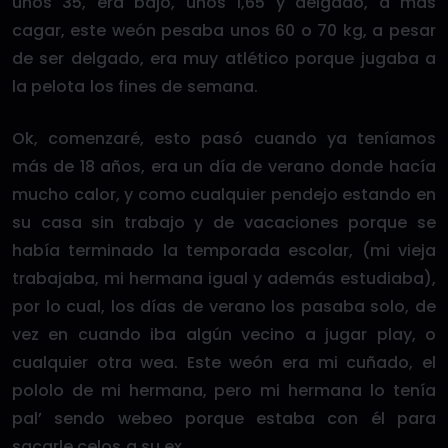
unos 35, era bajo, unos 1,65 y delgado, a más
cagar, este weón pesaba unos 60 o 70 kg, a pesar
de ser delgado, era muy atlético porque jugaba a
la pelota los fines de semana.
Ok, comenzaré, esto pasó cuando ya teníamos
más de 18 años, era un día de verano donde hacía
mucho calor, y como cualquier pendejo estando en
su casa sin trabajo y de vacaciones porque se
había terminado la temporada escolar, (mi vieja
trabajaba, mi hermana igual y además estudiaba),
por lo cual, los días de verano los pasaba solo, de
vez en cuando iba algún vecino a jugar play, o
cualquier otra wea. Este weón era mi cuñado, el
pololo de mi hermana, pero mi hermana lo tenía
pal’ sendo webeo porque estaba con él para
sacarle celos a su ex.