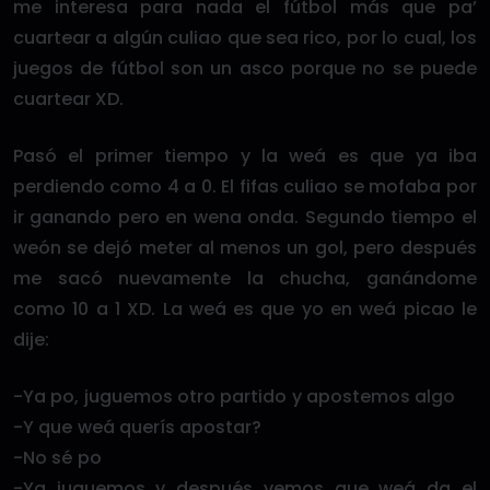
me interesa para nada el fútbol más que pa’
cuartear a algún culiao que sea rico, por lo cual, los
juegos de fútbol son un asco porque no se puede
cuartear XD.
Pasó el primer tiempo y la weá es que ya iba
perdiendo como 4 a 0. El fifas culiao se mofaba por
ir ganando pero en wena onda. Segundo tiempo el
weón se dejó meter al menos un gol, pero después
me sacó nuevamente la chucha, ganándome
como 10 a 1 XD. La weá es que yo en weá picao le
dije:
-Ya po, juguemos otro partido y apostemos algo
-Y que weá querís apostar?
-No sé po
-Ya juguemos y después vemos que weá da el