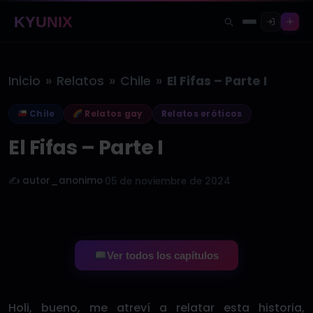
KYUNIX
»
»
»
Inicio
Relatos
Chile
El Fifas – Parte I
Chile
Relatos gay
Relatos eróticos
El Fifas – Parte I
✍️ autor_anonimo
·
05 de noviembre de 2024
Ver todos los capítulos
Holi, bueno, me atreví a relatar esta historia,