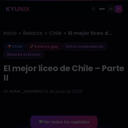
KYUNIX
»
»
»
Inicio
Relatos
Chile
El mejor liceo de Chile –…
Chile
Relatos gay
Entre compañeros
Relatos eróticos
El mejor liceo de Chile – Parte
II
✍️ autor_anonimo
·
03 de junio de 2025
Ver todos los capítulos