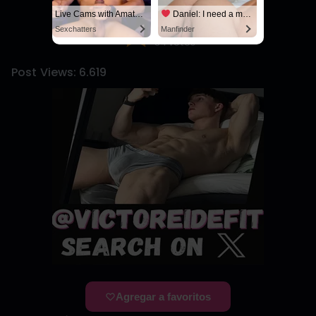
Live Cams with Amateur Men
Daniel: I need a man for a spicy night...
4.8
/5
Sexchatters
Manfinder
84 votos
Post Views:
6.619
Agregar a favoritos