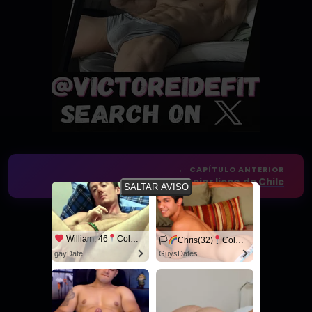
← CAPÍTULO ANTERIOR
El mejor liceo de Chile
SALTAR AVISO
¿Qué te pareció este relato?
William, 46
Columbus
🏳‍
Chris(32)
Columbus
gayDate
GuysDates
Confirmar valoración
Selecciona una estrella para valorar