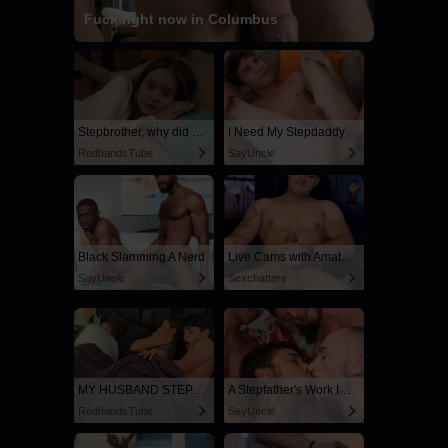
Fuck right now in Columbus
Stepbrother, why did you show me your dick? Now I want to fuck you with my wet pussy
I Need My Stepdaddy
RedhandsTube
SayUncle
Black Slamming A Nerd
Live Cams with Amateur Men
SayUncle
Sexchatters
MY HUSBAND STEPSON MISTAKENLY GIVES ME IN THE ASS
A Stepfather's Work Is Never Done
RedhandsTube
SayUncle