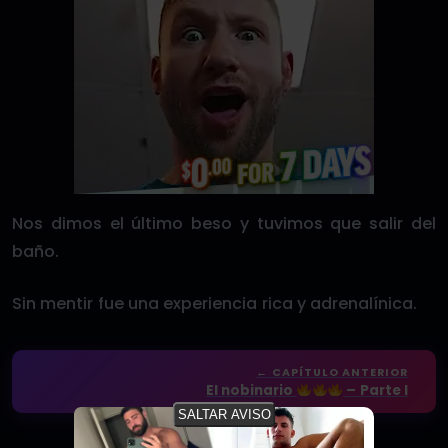
Nos dimos el último beso y tuvimos que salir del
baño.
Sin mentir fue una experiencia rica y adrenalínica.
← CAPÍTULO ANTERIOR
El nobinario
– Parte I
SALTAR AVISO