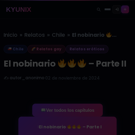
KYUNIX
»
»
»
Inicio
Relatos
Chile
El nobinario
– Pa
Chile
Relatos gay
Relatos eróticos
El nobinario
– Parte II
✍️ autor_anonimo
·
02 de noviembre de 2024
Ver todos los capítulos
El nobinario
– Parte I
1