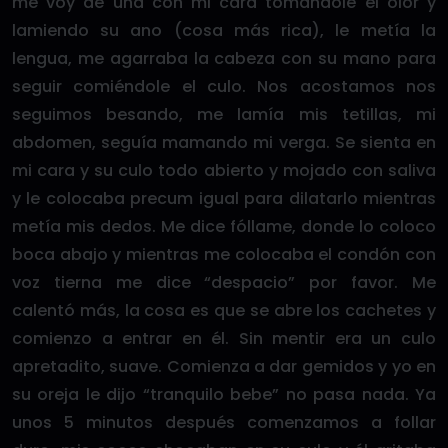
me voy de una con mi cara tomándole el olor y
lamiendo su ano (cosa más rica), le metía la
lengua, me agarraba la cabeza con su mano para
seguir comiéndole el culo. Nos acostamos nos
seguimos besando, me lamía mis tetillas, mi
abdomen, seguía mamando mi verga. Se sienta en
mi cara y su culo todo abierto y mojado con saliva
y le colocaba precum igual para dilatarlo mientras
metía mis dedos. Me dice fóllame, donde lo coloco
boca abajo y mientras me colocaba el condón con
voz tierna me dice “despacio” por favor. Me
calentó más, la cosa es que se abre los cachetes y
comienzo a entrar en él. Sin mentir era un culo
apretadito, suave. Comienza a dar gemidos y yo en
su oreja le dijo “tranquilo bebe” no pasa nada. Ya
unos 5 minutos después comenzamos a follar