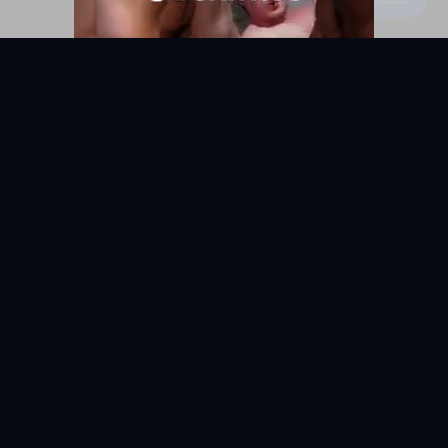
KYUNIX
La comunidad de relatos eróticos en español.
RELATOS
EXPLORAR
Todos los relatos
Categorías
Relatos Gay
Países
Relatos Hetero
Etiquetas