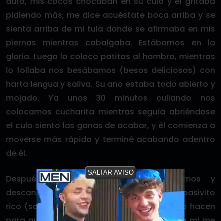
duro, mis cocos chocaban en su culo y él gritaba
pidiendo más, me dice acuéstate boca arriba y se
sienta arriba de mi tula donde se afirmaba en mis
piernas mientras cabalgaba. Estábamos en la
gloria. Luego lo coloco patitas al hombro, mientras
lo follaba nos besábamos (besos deliciosos) con
harta lengua y saliva. Su ano estaba todo abierto y
mojado. Ya unos 30 minutos culiando nos
colocamos cucharita mientras seguía abriéndose
el culo siento las ganas de acabar, y él comienza a
moverse más rápido y terminé acabando adentro
de él.
SALTAR AVISO
Después de la faena nos acurrucamos y
descansamos. Sin mentir ese lokito es un pasivito
rico (sabía como moverse y no sé como lo hacen
para que no saliera nada sucio; cosa que a mi me