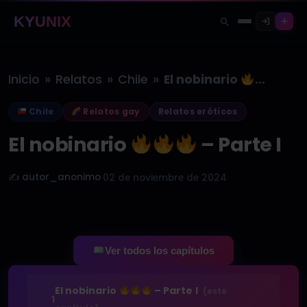
KYUNIX
»
»
»
Inicio
Relatos
Chile
El nobinario
– Pa
Chile
Relatos gay
Relatos eróticos
El nobinario
– Parte I
✍️ autor_anonimo
·
02 de noviembre de 2024
Ver todos los capítulos
El nobinario
– Parte I
(este
1