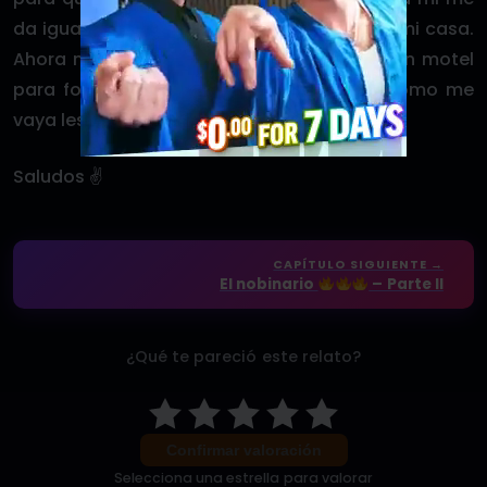
da igual). Repetimos unas 2 veces más en mi casa.
Ahora nos colocamos de acuerdo de ir a un motel
para follar toda la noche. Dependiendo como me
vaya les contaré.
Saludos ✌️
CAPÍTULO SIGUIENTE →
El nobinario
– Parte II
¿Qué te pareció este relato?
Confirmar valoración
Selecciona una estrella para valorar