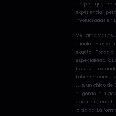
un par que de 
experiencia pe
involucradas en 
Me llamo Matias 2
usualmente corto
exacto. Trabajo
especialidad. Cu
todo e ir rotand
(ahí son consult
Luis, un chico de
ni gordo ni fla
porque refería te
lo típico. La form