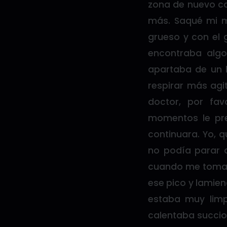
zona de nuevo co
más. Saqué mi 
grueso y con el 
encontraba algo
apartaba de un l
respirar más agi
doctor, por fa
momentos le pre
continuara. Yo, q
no podía parar 
cuando me toma 
ese pico y lamien
estaba muy lim
calentaba succio