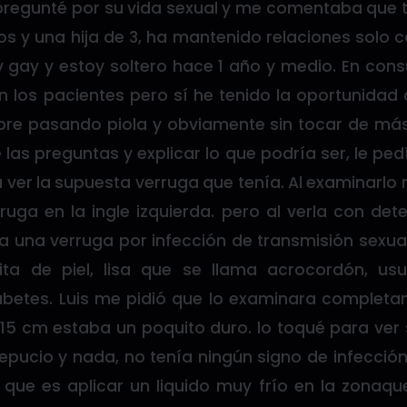
 pregunté por su vida sexual y me comentaba que 
s y una hija de 3, ha mantenido relaciones solo 
 gay y estoy soltero hace 1 año y medio. En con
 los pacientes pero sí he tenido la oportunidad 
re pasando piola y obviamente sin tocar de má
 las preguntas y explicar lo que podría ser, le pe
a ver la supuesta verruga que tenía. Al examinarl
uga en la ingle izquierda. pero al verla con de
a una verruga por infección de transmisión sexual
ta de piel, lisa que se llama acrocordón, us
betes. Luis me pidió que lo examinara complet
15 cm estaba un poquito duro. lo toqué para ver 
epucio y nada, no tenía ningún signo de infección
o que es aplicar un liquido muy frío en la zonaq