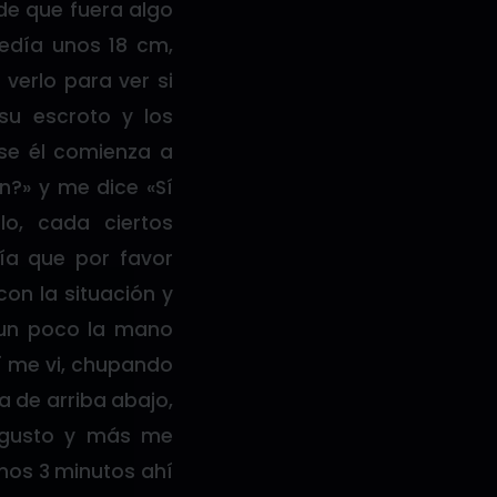
de que fuera algo
día unos 18 cm,
verlo para ver si
su escroto y los
ese él comienza a
n?» y me dice «Sí
o, cada ciertos
ía que por favor
con la situación y
 un poco la mano
 me vi, chupando
a de arriba abajo,
 gusto y más me
nos 3 minutos ahí