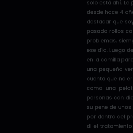
solo está ahí. Le
desde hace 4 año
destacar que soy
pasado rollos con
problemas, siemp
ese día. Luego de
en la camilla par
una pequeña verr
cuenta que no er
como una peloti
personas con dia
su pene de unos 
por dentro del pr
di el tratamient