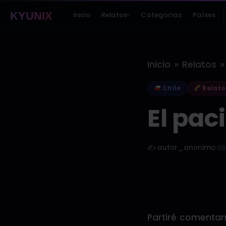
KYUNIX
Inicio
Relatos
Categorías
Países
▾
»
»
Inicio
Relatos
Chile
Relato
El pac
✍️ autor_anonimo
·
06
Partiré comentan