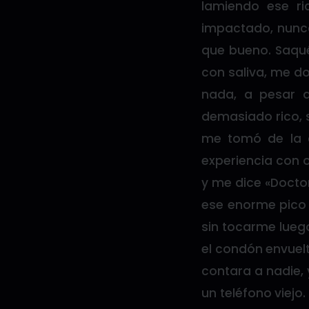
lamiendo ese ri
impactado, nunca
que bueno. Saqué
con saliva, me d
nada, a pesar 
demasiado rico, 
me tomó de la 
experiencia con 
y me dice «Doctor
ese enorme pico 
sin tocarme luego
el condón envuelt
contara a nadie,
un teléfono viejo