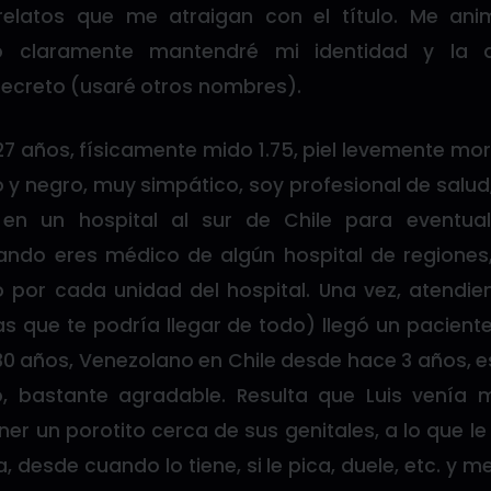
relatos que me atraigan con el título. Me an
ro claramente mantendré mi identidad y la 
secreto (usaré otros nombres).
7 años, físicamente mido 1.75, piel levemente mor
 y negro, muy simpático, soy profesional de salud
 en un hospital al sur de Chile para eventu
ando eres médico de algún hospital de regiones
o por cada unidad del hospital. Una vez, atendien
as que te podría llegar de todo) llegó un pacien
 30 años, Venezolano en Chile desde hace 3 años,
co, bastante agradable. Resulta que Luis venía
ner un porotito cerca de sus genitales, a lo que 
a, desde cuando lo tiene, si le pica, duele, etc. y 