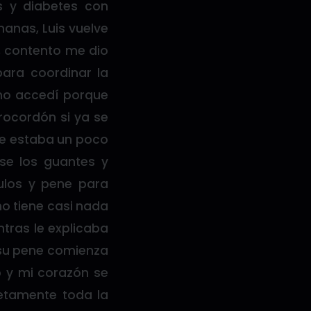
s y diabetes con
anas, Luis vuelve
, contento me dio
ara coordinar la
 no accedí porque
rocordón si ya se
que estaba un poco
use los guantes y
ulos y pene para
no tiene casi nada
ntras le explicaba
 su pene comienza
o y mi corazón se
letamente toda la