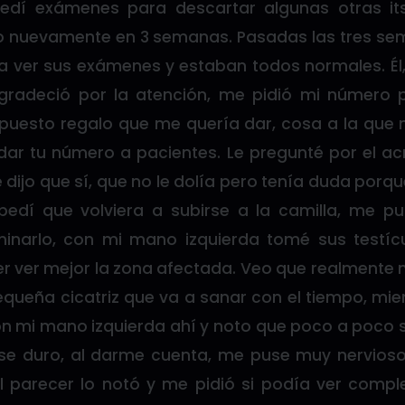
pedí exámenes para descartar algunas otras it
lo nuevamente en 3 semanas. Pasadas las tres sem
ra ver sus exámenes y estaban todos normales. Él
radeció por la atención, me pidió mi número p
puesto regalo que me quería dar, cosa a la que
ar tu número a pacientes. Le pregunté por el ac
dijo que sí, que no le dolía pero tenía duda por
 pedí que volviera a subirse a la camilla, me p
narlo, con mi mano izquierda tomé sus testíc
r ver mejor la zona afectada. Veo que realmente 
pequeña cicatriz que va a sanar con el tiempo, mie
on mi mano izquierda ahí y noto que poco a poco
se duro, al darme cuenta, me puse muy nervios
al parecer lo notó y me pidió si podía ver comp