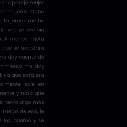
tiene pareja mujer
con mujeres. Cabe
sulta jamás me he
de ver, yo veo sin
s. Al menos hasta
dí que se acostara
o me doy cuenta de
tenimiento me doy
, ya que esta era
ualmente sale en
amente y noto que
si tenía algo más
. Luego de eso, le
ue los quema y se