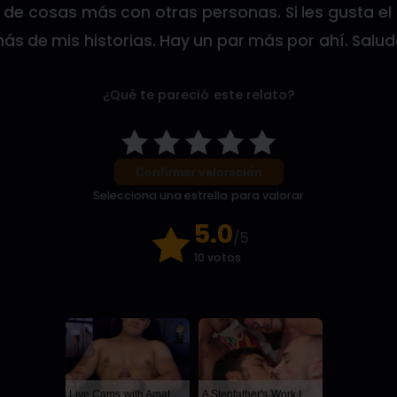
 de cosas más con otras personas. Si les gusta el
s de mis historias. Hay un par más por ahí. Salud
¿Qué te pareció este relato?
Confirmar valoración
Selecciona una estrella para valorar
5.0
/5
10 votos
Live Cams with Amateur Men
A Stepfather's Work Is Never Done