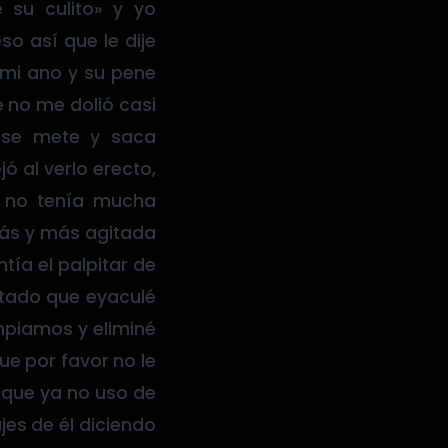
 su culito» y yo
o así que le dije
 mi ano y su pene
 no me dolió casi
ese mete y saca
 al verlo erecto,
 no tenía mucha
más y más agitada
tía el palpitar de
itado que eyaculé
impiamos y eliminé
ue por favor no le
 que ya no uso de
jes de él diciendo