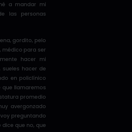
imé a mandar mi
de las personas
ena, gordito, pelo
, médico para ser
almente hacer mi
, sueles hacer de
do en policlínico
te que llamaremos
 estatura promedio
 muy avergonzado
le voy preguntando
me dice que no, que