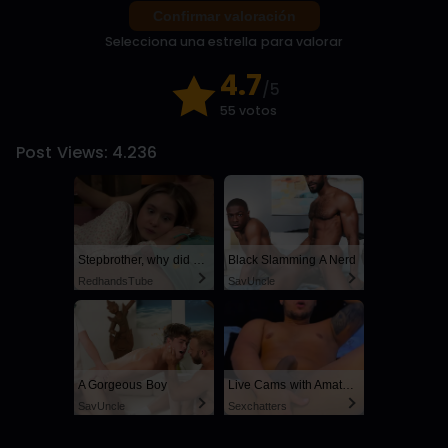
Confirmar valoración
Selecciona una estrella para valorar
4.7
/5
55 votos
Post Views:
4.236
Stepbrother, why did you show me your dick? Now I want to fuck you with my wet pussy
Black Slamming A Nerd
RedhandsTube
SayUncle
A Gorgeous Boy
Live Cams with Amateur Men
SayUncle
Sexchatters