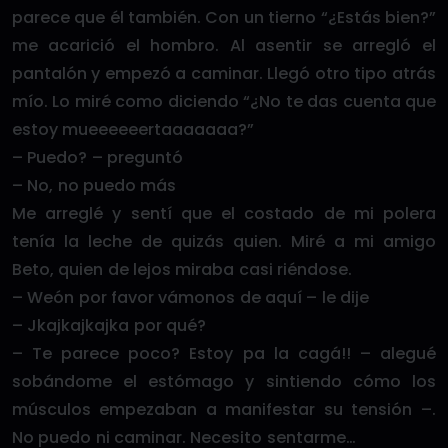
parece que él también. Con un tierno “¿Estás bien?”
me acarició el hombro. Al asentir se arregló el
pantalón y empezó a caminar. Llegó otro tipo atrás
mío. Lo miré como diciendo “¿No te das cuenta que
estoy mueeeeeertaaaaaaa?”
– Puedo? – preguntó
– No, no puedo más
Me arreglé y sentí que el costado de mi polera
tenía la leche de quizás quien. Miré a mi amigo
Beto, quien de lejos miraba casi riéndose.
– Weón por favor vámonos de aquí – le dije
– Jkajkajkajka por qué?
– Te parece poco? Estoy pa la cagá!! – alegué
sobándome el estómago y sintiendo cómo los
músculos empezaban a manifestar su tensión –.
No puedo ni caminar. Necesito sentarme…