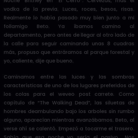
Noche ‘Britney’ en “El Cerro”. Cervezas, más el
vodka de la previa. Luces, roces, besos, risas.
Realmente lo había pasado muy bien junto a mi
follamigo Beto. Ya íbamos camino al
departamento, pero antes de llegar al otro lado de
la calle para seguir caminando unas 8 cuadras
más, propuso que entráramos al parque forestal y
yo, caliente, dije que bueno.
Caminamos entre las luces y las sombras
características de uno de los lugares preferidos de
los colas para el weveo post carrete. Como
capítulo de “The Walking Dead”, las siluetas de
hombres deambulando bajo los arboles sin rumbo
alguno, aparecían mientras avanzábamos. Beto, al
verse ahí se calentó. Empezó a tocarme el trasero.
Sabía que esa noche yo sería el pasivo… Nos