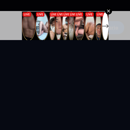
Escribe un comentario
KYUNIX
La comunidad de relatos eróticos en español.
RELATOS
EXPLORAR