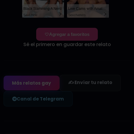
Black Slamming A Nerd
Live Cams with Amateur Men
SayUncle
Sexchatters
Agregar a favoritos
Sé el primero en guardar este relato
✍️ Enviar tu relato
Más relatos gay
Canal de Telegram