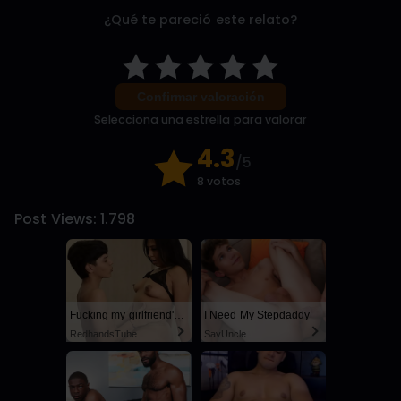
¿Qué te pareció este relato?
Confirmar valoración
Selecciona una estrella para valorar
4.3
/5
8 votos
Post Views:
1.798
Fucking my girlfriend's hot mommy by mistake
I Need My Stepdaddy
RedhandsTube
SayUncle