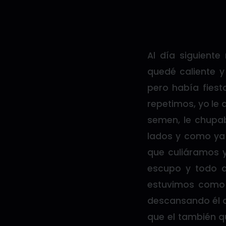
Al día siguient
quedé caliente y
pero había fiesta
repetimos, yo le 
semen, le chupab
lados y como ya 
que culiáramos y
escupo y todo ad
estuvimos como
descansando él d
que el también q