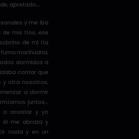
ande, apretado…
esanales y me iba
 de mis tíos, ese
sobrino de mi tía
a fuma marihuana,
todos dormidos a
vidaba contar que
 y otra nosotros,
omenzar a dormir
ormíamos juntos…
s a acostar y yo
 él me abraza y
cir nada y en un