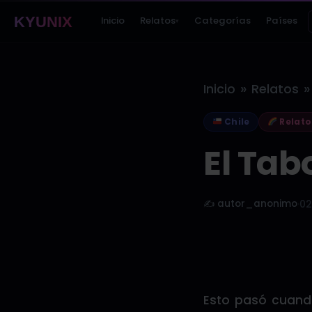
KYUNIX
Inicio
Relatos
Categorías
Países
▾
»
»
Inicio
Relatos
Chile
Relato
El Tab
✍️ autor_anonimo
·
02
Esto pasó cuand