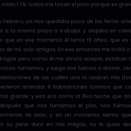
, mido 1.79, todos me tocan el poto porque es gr
 Febrero, ya nos quedaba poco de las ferias art
s a la misma playa a trabajar y alojaba en casa
 que en ese momento él tenía 19 años, que es 
o de mi, solo amigos. En ese entonces me invitó 
rogas pero como él me atraía acepté, estaban 
otros, fumamos, y luego nos fuimos a dormir, ol
habitaciones de las cuáles una la usaban mis tíos
recieron arrendar 6 habitaciones tuvimos que c
ama grande y esa era como la 8va noche que d
 después que nos fumamos el pito, nos fuimo
ormirme de lado, y en un momento siento que
ir su pene duro en mis nalgas, no le quise de