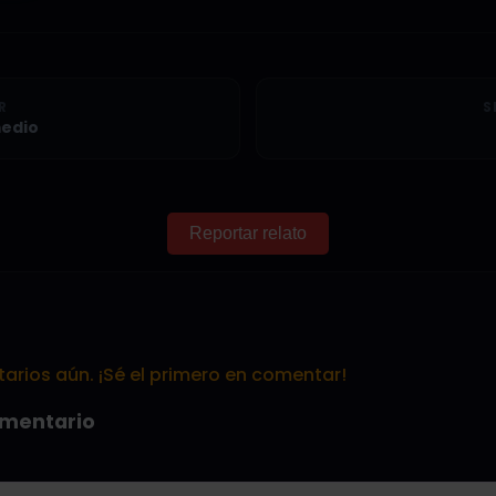
R
S
medio
Reportar relato
rios aún. ¡Sé el primero en comentar!
omentario