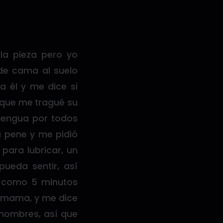
la pieza pero yo
 de cama al suelo
ga él y me dice si
a que me tragué su
 lengua por todos
u pene y me pidió
para lubricar, un
pueda sentir, así
 como 5 minutos
a mama, y me dice
 hombres, así que