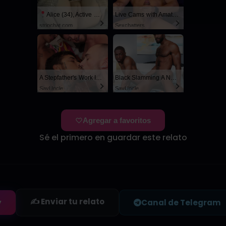
Alice (34), Active Now Near Columbus
Live Cams with Amateur Men
stripchat.com
Sexchatters
A Stepfather's Work Is Never Done
Black Slamming A Nerd
SayUncle
SayUncle
Agregar a favoritos
Sé el primero en guardar este relato
✍️ Enviar tu relato
y
Canal de Telegram