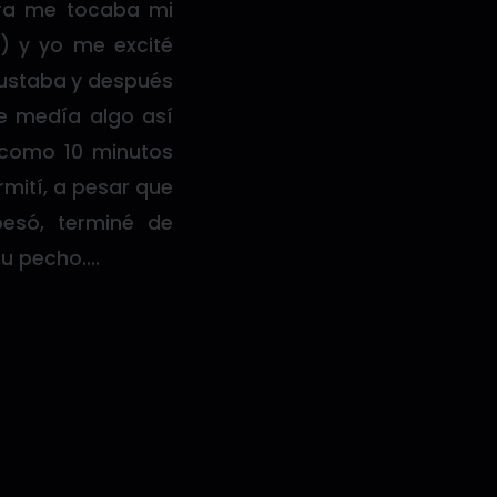
ra me tocaba mi
) y yo me excité
ustaba y después
ne medía algo así
 como 10 minutos
mití, a pesar que
besó, terminé de
su pecho….