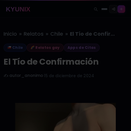
KYUNIX
»
»
»
Inicio
Relatos
Chile
El Tío de Confirmación
Chile
Relatos gay
Apps de Citas
El Tío de Confirmación
✍️ autor_anonimo
·
15 de diciembre de 2024