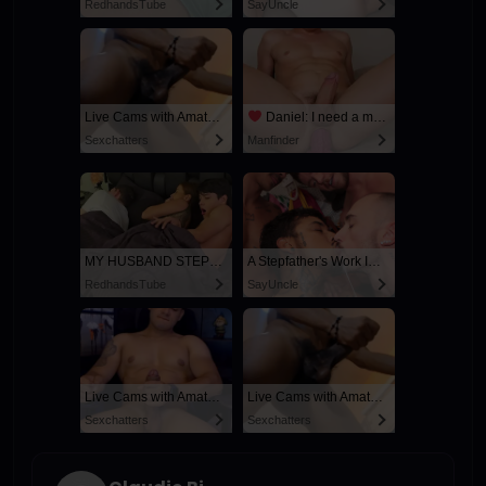
RedhandsTube
SayUncle
Live Cams with Amateur Men
Daniel: I need a man for a spicy night...
Sexchatters
Manfinder
MY HUSBAND STEPSON MISTAKENLY GIVES ME IN THE ASS
A Stepfather's Work Is Never Done
RedhandsTube
SayUncle
Live Cams with Amateur Men
Live Cams with Amateur Men
Sexchatters
Sexchatters