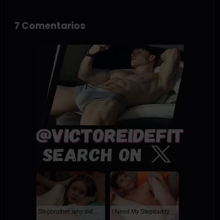
7 Comentarios
Stepbrother, why did you show me your dick? Now I want to fuck you with my wet pussy
I Need My Stepdaddy