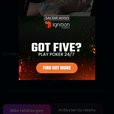
SALTAR AVISO
ETIQUETAS:
#Grindr
Agregar a favoritos
Sé el primero en guardar este relato
✍️ Enviar tu relato
Más relatos gay