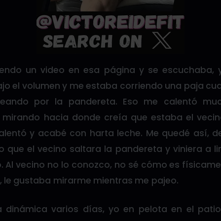
iendo un video en esa página y se escuchaba,
ajo el volumen y me estaba corriendo una paja cu
peando por la pandereta. Eso me calentó m
 mirando hacia donde creía que estaba el vecin
alentó y acabé con harta leche. Me quedé así, d
que el vecino saltara la pandereta y viniera a li
 Al vecino no lo conozco, no sé cómo es físicame
a, le gustaba mirarme mientras me pajeo.
dinámica varios días, yo en pelota en el patio