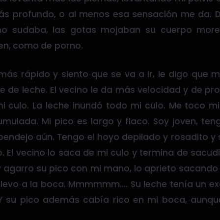
s profundo, o al menos esa sensación me da. D
ino sudaba, las gotas mojaban su cuerpo more
en, como de porno.
más rápido y siento que se va a ir, le digo que m
e de leche. El vecino le da más velocidad y de pr
mi culo. La leche inundó todo mi culo. Me toco m
mulada. Mi pico es largo y flaco. Soy joven, ten
endejo aún. Tengo el hoyo depilado y rosadito y 
. El vecino lo saca de mi culo y termina de sacud
y agarro su pico con mi mano, lo aprieto sacando
 llevo a la boca. Mmmmmm…. Su leche tenía un exq
 Y su pico además cabía rico en mi boca, aunq