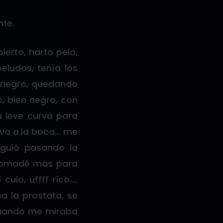
nte.
erto, harto pelo,
ludos, tenía los
o negro, quedando
, bien negro, con
a leve curva para
leva a la boca… me
iguió pasando la
acomodé más para
ulo, uffff rico….
a la prostata, se
a cuando me miraba