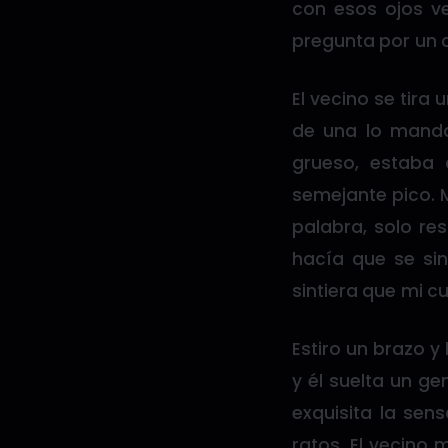
con esos ojos v
pregunta por un c
El vecino se tira
de una lo manda 
grueso, estaba 
semejante pico. M
palabra, solo re
hacía que se sin
sintiera que mi c
Estiro un brazo y 
y él suelta un g
exquisita la sen
ratos. El vecino 