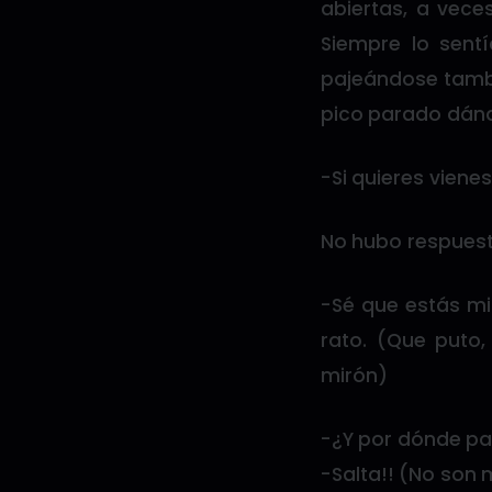
abiertas, a vece
Siempre lo sent
pajeándose tambi
pico parado dándo
-Si quieres viene
No hubo respuest
-Sé que estás mir
rato. (Que puto
mirón)
-¿Y por dónde pa
-Salta!! (No son 