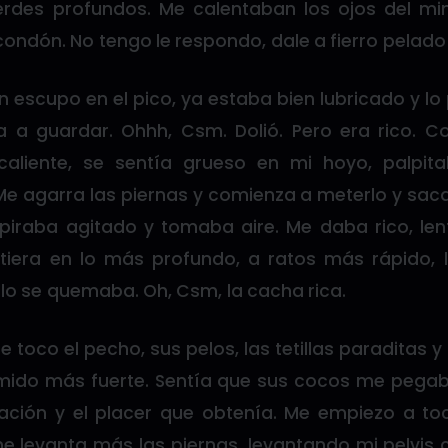
erdes profundos. Me calentaban los ojos del mi
ondón. No tengo le respondo, dale a fierro pelado
 un escupo en el pico, ya estaba bien lubricado y lo
a guardar. Ohhh, Csm. Dolió. Pero era rico. Co
caliente, se sentía grueso en mi hoyo, palpit
e agarra las piernas y comienza a meterlo y sacar
spiraba agitado y tomaba aire. Me daba rico, len
tiera en lo más profundo, a ratos más rápido,
ulo se quemaba. Oh, Csm, la cacha rica.
le toco el pecho, sus pelos, las tetillas paraditas y
emido más fuerte. Sentía que sus cocos me pegaba
sación y el placer que obtenía. Me empiezo a t
me levanta más las piernas, levantando mi pelvis