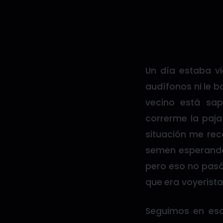
Un día estaba v
audífonos ni le b
vecino está sa
correrme la paja
situación me rec
semen esperando 
pero eso no pasó.
que era voyerist
Seguimos en esa 