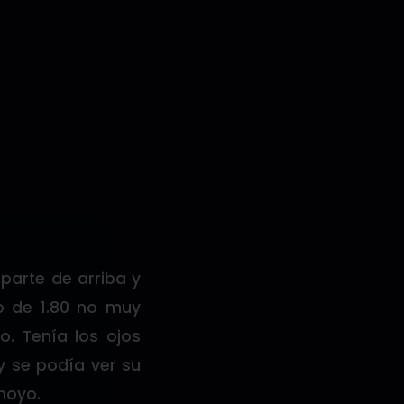
 parte de arriba y
o de 1.80 no muy
. Tenía los ojos
 y se podía ver su
hoyo.