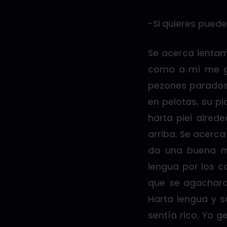
-Si quieres puede
Se acerca lentam
como a mí me gu
pezones parados 
en pelotas, su p
harta piel alred
arriba. Se acerca
da una buena ma
lengua por los 
que se agachara 
Harta lengua y s
sentía rico. Yo g