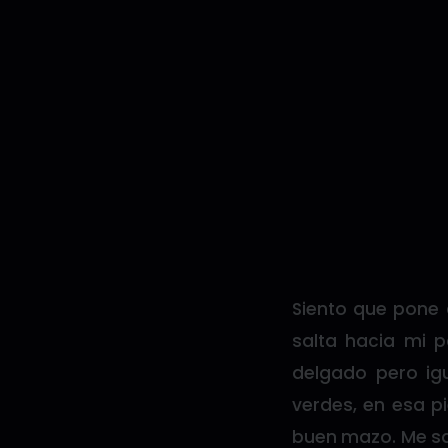
Siento que pone c
salta hacia mi 
delgado pero ig
verdes, en esa pi
buen mazo. Me sa