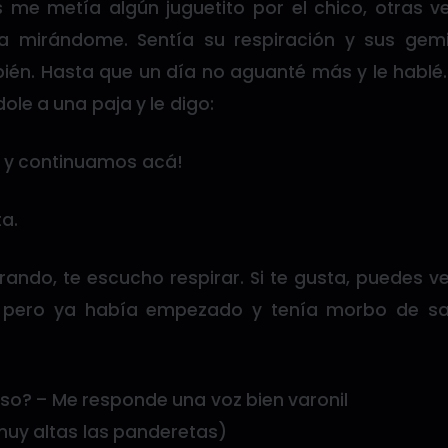
s me metía algún juguetito por el chico, otras ve
ía mirándome. Sentía su respiración y sus ge
én. Hasta que un día no aguanté más y le hablé.
le a una paja y le digo:
s y continuamos acá!
a.
ando, te escucho respirar. Si te gusta, puedes ven
, pero ya había empezado y tenía morbo de s
so? – Me responde una voz bien varonil
muy altas las panderetas)