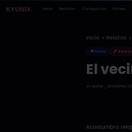
KYUNIX
Inicio
Relatos
Categorías
Países
▾
»
»
Inicio
Relatos
Chile
Relato
El vec
✍️ autor_anonimo
·
08
Acostumbro relaj