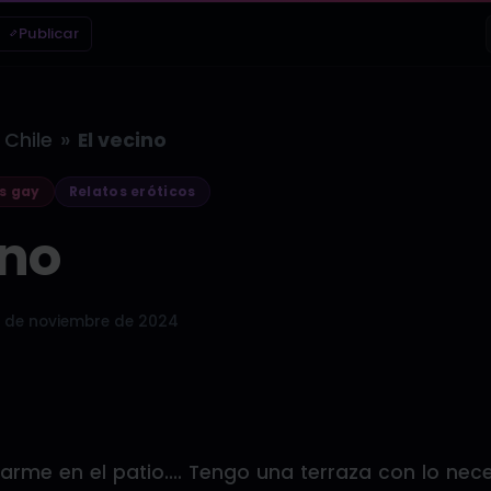
Publicar
»
Chile
El vecino
s gay
Relatos eróticos
ino
 de noviembre de 2024
arme en el patio…. Tengo una terraza con lo nec