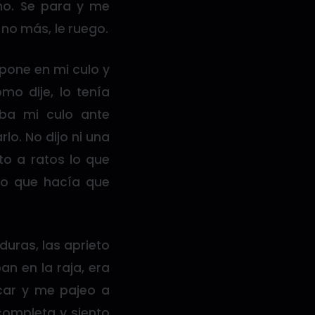
no. Se para y me
 no más, le ruego.
 pone en mi culo y
mo dije, lo tenía
aba mi culo ante
lo. No dijo ni una
to a ratos lo que
 lo que hacía que
 duras, las aprieto
n en la raja, era
ocar y me pajeo a
 completa y siento