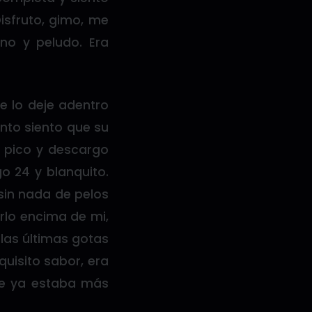
isfruto, gimo, me
no y peludo. Era
e lo deje adentro
onto siento que su
i pico y descargo
go 24 y blanquito.
sin nada de pelos
irlo encima de mi,
 las últimas gotas
uisito sabor, era
ue ya estaba más