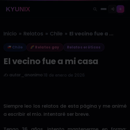
KYUNIX
»
»
»
Inicio
Relatos
Chile
El vecino fue a mi casa
Chile
Relatos gay
Relatos eróticos
El vecino fue a mi casa
✍️ autor_anonimo
·
18 de enero de 2026
Siempre leo los relatos de esta página y me animé
a escribir el mío. Intentaré ser breve.
Tengo 36 años, intento mantenerme en forma;