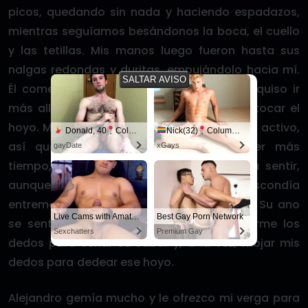
picos, quedando sin nada y haciendo espadazos,
mientras seguíamos besándonos la boca, el cuello
y las tetillas. Mis manos luego fueron hasta sus
nalgas redondas y duritas, empujándolo hacia mí.
SALTAR AVISO
Él comenzó a hacer lo mismo, tanto que quiso ir
más allá y, con sus dedos, me empezó a tocar el
hoyo. Mi culo está rasurado y suelo ser más activo,
Donald, 40
Columbus
Nick(32)
Columbus
así que lo tengo apretadito. Sin perder más
gayDate
xGays
tiempo, hice lo mismo en él. Al fin podía sentir,
aunque sea con mis manos, lo que escondía
entremedio de esos tremendos cachetes… Su ano
Live Cams with Amateur Men
Best Gay Porn Network
se sentía peludo y húmedo. Quise chuparme los
Sexchatters
Premium Gay
dedos para sentir su sabor y, a la vez, mojar mis
dedos para dedear ese hoyo.
Alejandro gemía mucho y le ofrezco mi verga para