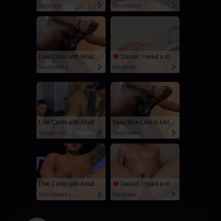
SayUncle
Sexchatters
Live Cams with Amateur Men
Daniel: I need a man for a spicy night...
Sexchatters
Manfinder
Live Cams with Amateur Men
Sexy Men Live in United States
Sexchatters
Sexchatters
Live Cams with Amateur Men
Daniel: I need a man for a spicy night...
Sexchatters
Manfinder