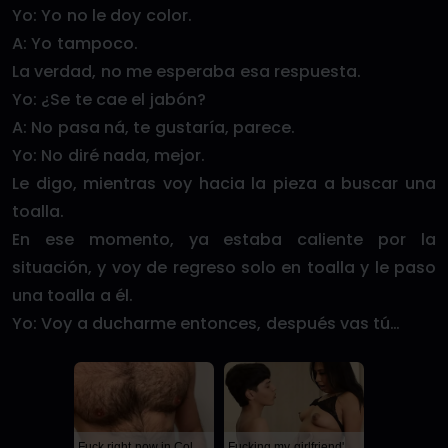
Yo: Yo no le doy color.
A: Yo tampoco.
La verdad, no me esperaba esa respuesta.
Yo: ¿Se te cae el jabón?
A: No pasa ná, te gustaría, parece.
Yo: No diré nada, mejor.
Le digo, mientras voy hacia la pieza a buscar una
toalla.
En ese momento, ya estaba caliente por la
situación, y voy de regreso solo en toalla y le paso
una toalla a él.
Yo: Voy a ducharme entonces, después vas tú…
Fuck right now in Columbus
Fucking my girlfriend's hot mommy by mistake