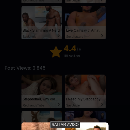
RedhandsTube
SayUncle
Black Slamming A Nerd
Live Cams with Amateur Men
SayUncle
Sexchatters
4.4
/5
119 votos
Post Views:
6.845
Stepbrother, why did you show me your dick? Now I want to fuck you with my wet pussy
I Need My Stepdaddy
RedhandsTube
SayUncle
SALTAR AVISO