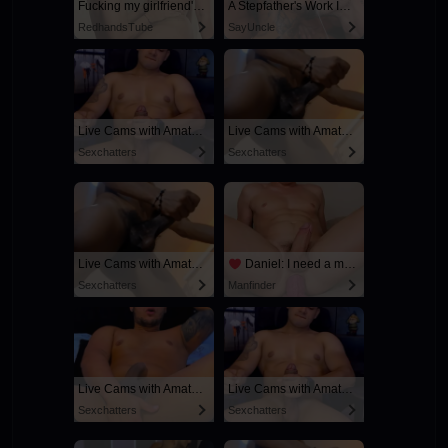
Fucking my girlfriend's hot mommy by mistake
A Stepfather's Work Is Never Done
RedhandsTube
SayUncle
Live Cams with Amateur Men
Live Cams with Amateur Men
Sexchatters
Sexchatters
Live Cams with Amateur Men
Daniel: I need a man for a spicy night...
Sexchatters
Manfinder
Live Cams with Amateur Men
Live Cams with Amateur Men
Sexchatters
Sexchatters