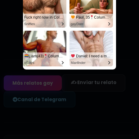
A Gorgeous Boy
Live Cams with Amateur Men
SayUncle
Sexchatters
Fuck right now in Columbus
Paul, 35
Columbus
Sniffies
gayDate
Agregar a favoritos
Sé el primero en guardar este relato
Liam(43)
Columbus
Daniel: I need a man for a spicy night...
xGays
Manfinder
✍️ Enviar tu relato
Más relatos gay
Canal de Telegram