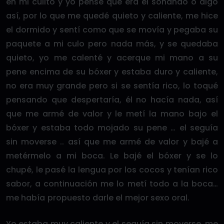
en mi culito y yo pensé que era el soñando o algo
así, por lo que me quedé quieto y caliente, me hice
el dormido y sentí como que se movía y pegaba su
paquete a mi culo pero nada más, y se quedaba
quieto, yo me calenté y acerque mi mano a su
pene encima de su bóxer y estaba duro y caliente,
no era muy grande pero si se sentía rico, lo toqué
pensando que despertaría, él no hacía nada, así
que me armé de valor y le metí la mano bajo el
bóxer y estaba todo mojado su pene … el seguía
sin moverse .. así que me armé de valor y bajé a
metérmelo a mi boca. Le bajé el bóxer y se lo
chupé, le pasé la lengua por los cocos y tenían rico
sabor, a continuación me lo metí todo a la boca…
me había propuesto darle el mejor sexo oral.
Yo estaba muy caliente y el seguía sin moverse, me