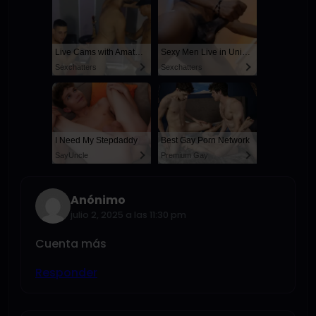
Live Cams with Amateur Men
Sexy Men Live in United States
Sexchatters
Sexchatters
I Need My Stepdaddy
Best Gay Porn Network
SayUncle
Premium Gay
Anónimo
julio 2, 2025 a las 11:30 pm
Cuenta más
Responder