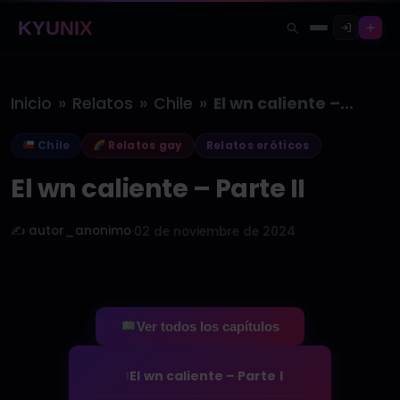
KYUNIX
»
»
»
Inicio
Relatos
Chile
El wn caliente – Parte II
Chile
Relatos gay
Relatos eróticos
El wn caliente – Parte II
✍️ autor_anonimo
·
02 de noviembre de 2024
Ver todos los capítulos
El wn caliente – Parte I
1