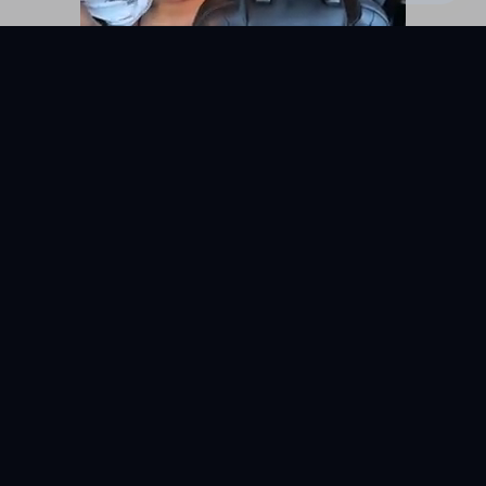
KYUNIX
La comunidad de relatos eróticos en español.
RELATOS
EXPLORAR
Todos los relatos
Categorías
Relatos Gay
Países
Relatos Hetero
Etiquetas
Relatos Bisexuales