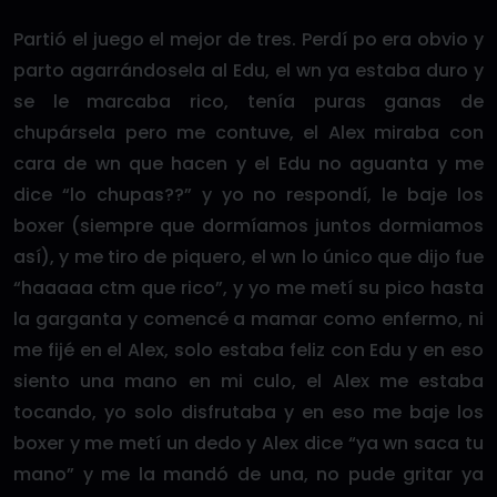
Partió el juego el mejor de tres. Perdí po era obvio y
parto agarrándosela al Edu, el wn ya estaba duro y
se le marcaba rico, tenía puras ganas de
chupársela pero me contuve, el Alex miraba con
cara de wn que hacen y el Edu no aguanta y me
dice “lo chupas??” y yo no respondí, le baje los
boxer (siempre que dormíamos juntos dormiamos
así), y me tiro de piquero, el wn lo único que dijo fue
“haaaaa ctm que rico”, y yo me metí su pico hasta
la garganta y comencé a mamar como enfermo, ni
me fijé en el Alex, solo estaba feliz con Edu y en eso
siento una mano en mi culo, el Alex me estaba
tocando, yo solo disfrutaba y en eso me baje los
boxer y me metí un dedo y Alex dice “ya wn saca tu
mano” y me la mandó de una, no pude gritar ya