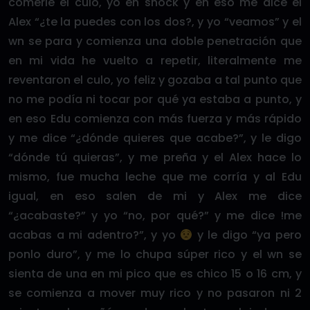
comerle el culo, yo en shock y en eso me dice el
Alex “¿te la puedes con los dos?, y yo “veamos” y el
wn se para y comienza una doble penetración que
en mi vida he vuelto a repetir, literalmente me
reventaron el culo, yo feliz y gozaba a tal punto que
no me podía ni tocar por qué ya estaba a punto, y
en eso Edu comienza con más fuerza y más rápido
y me dice “¿dónde quieres que acabe?”, y le digo
“dónde tú quieras”, y me preña y el Alex hace lo
mismo, fue mucha leche que me corría y al Edu
igual, en eso salen de mi y Alex me dice
“¿acabaste?” y yo “no, por qué?” y me dice !me
acabas a mi adentro?”, y yo
y le digo “ya pero
ponlo duro”, y me lo chupa súper rico y el wn se
sienta de una en mi pico que es chico 15 o 16 cm, y
se comienza a mover muy rico y no pasaron ni 2