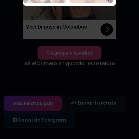
Meet bi guys in Columbus
Agregar a favoritos
Sé el primero en guardar este relato
✍️ Enviar tu relato
Más relatos gay
Canal de Telegram