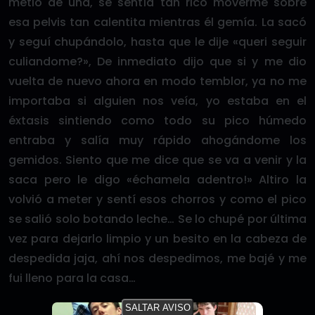
metió de una, se sentía tan rico moverme sobre
esa pelvis tan calentita mientras él gemía. La sacó
y seguí chupándolo, hasta que le dije «queri seguir
culiandome?», De inmediato dijo que si y me dio
vuelta de nuevo ahora en modo temblor, ya no me
importaba si alguien nos veía, yo estaba en el
éxtasis sintiendo como todo su pico húmedo
entraba y salía muy rápido ahogándome los
gemidos. Siento que me dice que se va a venir y la
saca pero le digo «échamela adentro!» Altiro la
volvió a meter y sentí esos chorros y como el pico
se salió solo botando leche… Se lo chupé por última
vez para dejarlo limpio y un besito en la cabeza de
despedida jaja, ahí nos despedimos, me bajé y me
fui lleno para la casa…
SALTAR AVISO