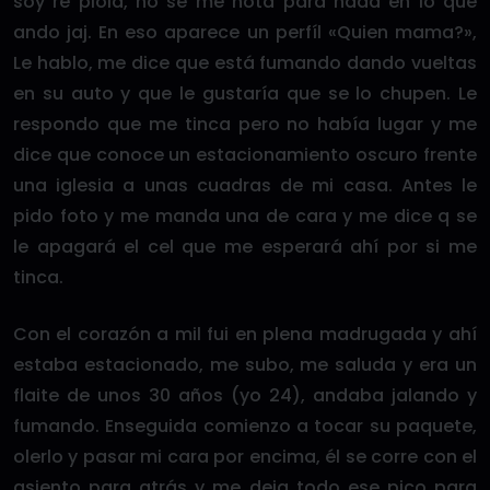
soy re piola, no se me nota para nada en lo que
ando jaj. En eso aparece un perfíl «Quien mama?»,
Le hablo, me dice que está fumando dando vueltas
en su auto y que le gustaría que se lo chupen. Le
respondo que me tinca pero no había lugar y me
dice que conoce un estacionamiento oscuro frente
una iglesia a unas cuadras de mi casa. Antes le
pido foto y me manda una de cara y me dice q se
le apagará el cel que me esperará ahí por si me
tinca.
Con el corazón a mil fui en plena madrugada y ahí
estaba estacionado, me subo, me saluda y era un
flaite de unos 30 años (yo 24), andaba jalando y
fumando. Enseguida comienzo a tocar su paquete,
olerlo y pasar mi cara por encima, él se corre con el
asiento para atrás y me deja todo ese pico para