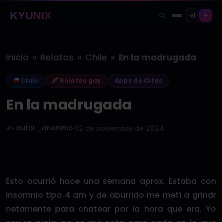
KYUNIX
»
»
»
Inicio
Relatos
Chile
En la madrugada
Chile
Relatos gay
Apps de Citas
En la madrugada
✍️ autor_anonimo
·
02 de noviembre de 2024
Esto ocurrió hace una semana aprox. Estaba con
insomnio tipo 4 am y de aburrido me metí a grindr
netamente para chatear por la hora que era. Yo