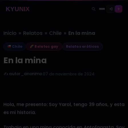
KYUNIX
»
»
»
Inicio
Relatos
Chile
En la mina
Chile
Relatos gay
Relatos eróticos
En la mina
✍️ autor_anonimo
·
07 de noviembre de 2024
Hola, me presento: Soy Yarol, tengo 39 años, y esta
es mi historia.
Trabajo en una mina conocida en Antofagasta. Soy