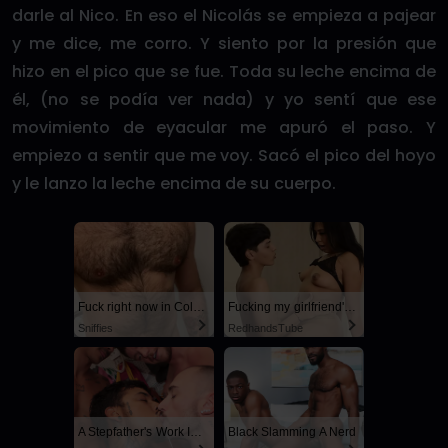
darle al Nico. En eso el Nicolás se empieza a pajear
y me dice, me corro. Y siento por la presión que
hizo en el pico que se fue. Toda su leche encima de
él, (no se podía ver nada) y yo sentí que ese
movimiento de eyacular me apuró el paso. Y
empiezo a sentir que me voy. Sacó el pico del hoyo
y le lanzo la leche encima de su cuerpo.
Fuck right now in Columbus
Fucking my girlfriend's hot mommy by mistake
Sniffies
RedhandsTube
A Stepfather's Work Is Never Done
Black Slamming A Nerd