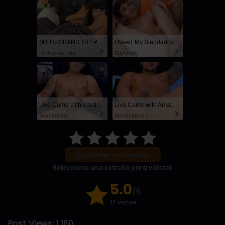
MY HUSBAND STEPSON MISTAKENLY GIVES ME IN THE ASS
I Need My Stepdaddy
RedhandsTube
SayUncle
Live Cams with Amateur Men
Live Cams with Amateur Men
Sexchatters
Sexchatters
Confirmar valoración
Selecciona una estrella para valorar
5.0
/5
17 votos
Post Views:
1.160