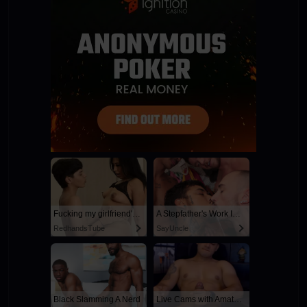
Fucking my girlfriend's hot mommy by mistake
A Stepfather's Work Is Never Done
RedhandsTube
SayUncle
Black Slamming A Nerd
Live Cams with Amateur Men