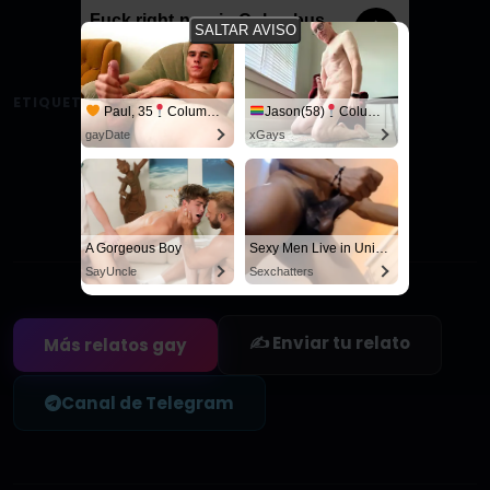
Fuck right now in Columbus
SALTAR AVISO
ETIQUETAS:
#vecino
Paul, 35
Columbus
Jason(58)
Columbus
gayDate
xGays
Agregar a favoritos
Sé el primero en guardar este relato
A Gorgeous Boy
Sexy Men Live in United States
SayUncle
Sexchatters
✍️ Enviar tu relato
Más relatos gay
Canal de Telegram