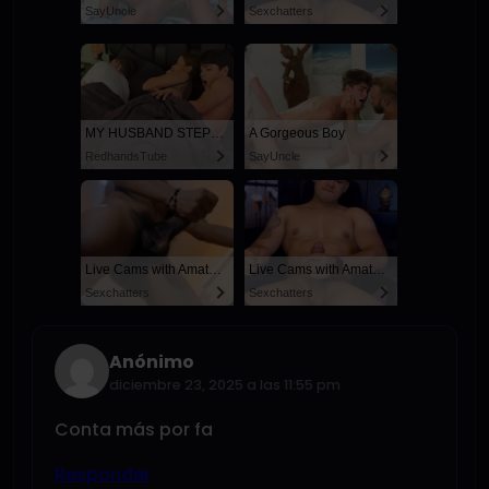
SayUncle
Sexchatters
MY HUSBAND STEPSON MISTAKENLY GIVES ME IN THE ASS
A Gorgeous Boy
RedhandsTube
SayUncle
Live Cams with Amateur Men
Live Cams with Amateur Men
Sexchatters
Sexchatters
Anónimo
diciembre 23, 2025 a las 11:55 pm
Conta más por fa
Responder