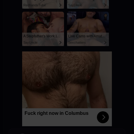
RedhandsTube
SayUncle
A Stepfather's Work Is Never Done
Live Cams with Amateur Men
SayUncle
Sexchatters
Fuck right now in Columbus