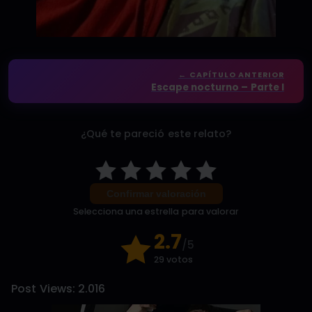
← CAPÍTULO ANTERIOR
Escape nocturno – Parte I
¿Qué te pareció este relato?
Confirmar valoración
Selecciona una estrella para valorar
2.7
/5
29 votos
Post Views:
2.016