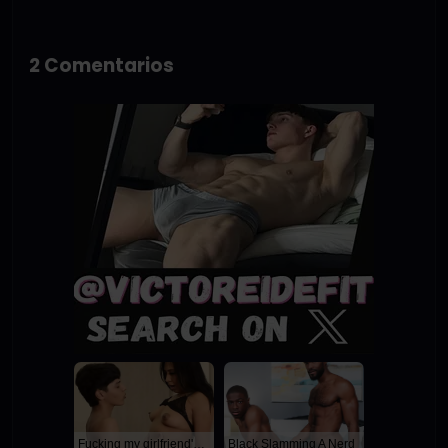
2 Comentarios
Fucking my girlfriend's hot mommy by mistake
Black Slamming A Nerd