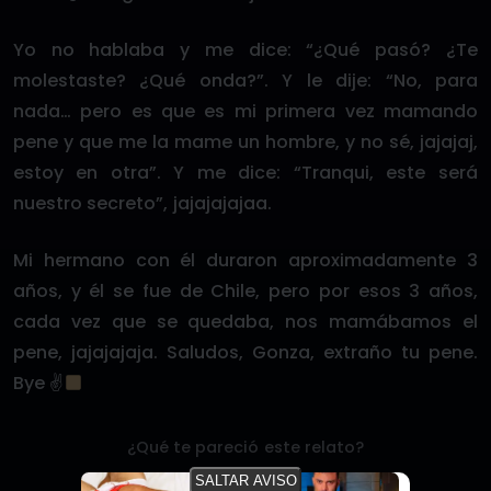
Yo no hablaba y me dice: “¿Qué pasó? ¿Te
molestaste? ¿Qué onda?”. Y le dije: “No, para
nada… pero es que es mi primera vez mamando
pene y que me la mame un hombre, y no sé, jajajaj,
estoy en otra”. Y me dice: “Tranqui, este será
nuestro secreto”, jajajajajaa.
Mi hermano con él duraron aproximadamente 3
años, y él se fue de Chile, pero por esos 3 años,
cada vez que se quedaba, nos mamábamos el
pene, jajajajaja. Saludos, Gonza, extraño tu pene.
Bye ✌
¿Qué te pareció este relato?
SALTAR AVISO