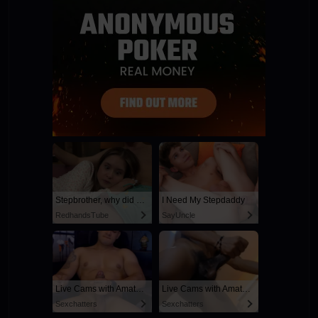
Stepbrother, why did you show me your dick? Now I want to fuck you with my wet pussy
I Need My Stepdaddy
RedhandsTube
SayUncle
Live Cams with Amateur Men
Live Cams with Amateur Men
Sexchatters
Sexchatters