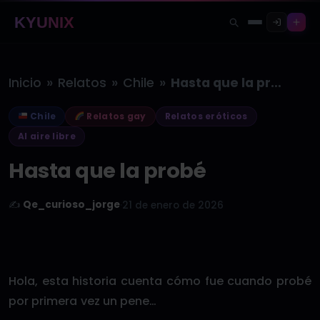
KYUNIX
»
»
»
Inicio
Relatos
Chile
Hasta que la probé
Chile
Relatos gay
Relatos eróticos
Al aire libre
Hasta que la probé
✍️
Qe_curioso_jorge
·
21 de enero de 2026
Hola, esta historia cuenta cómo fue cuando probé
por primera vez un pene…