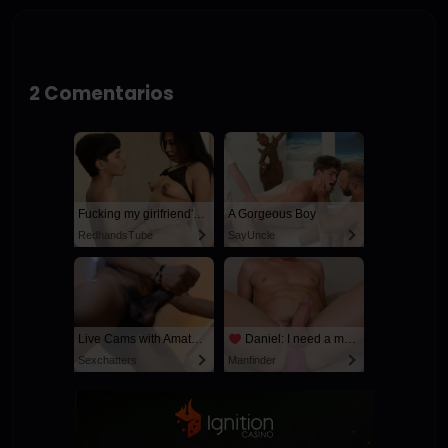
2 Comentarios
Fucking my girlfriend's hot mommy by mistake
A Gorgeous Boy
RedhandsTube
SayUncle
Live Cams with Amateur Men
Daniel: I need a man for a spicy night...
Sexchatters
Manfinder