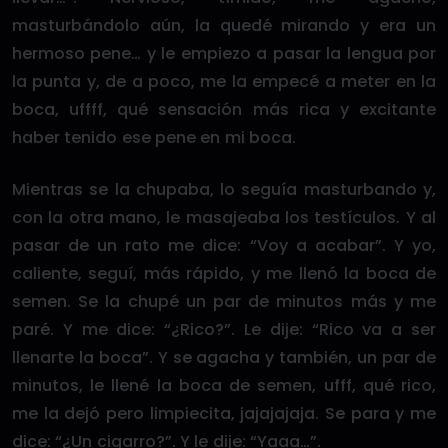
masturbándolo aún, la quedé mirando y era un
hermoso pene… y le empiezo a pasar la lengua por
la punta y, de a poco, me la empecé a meter en la
boca, uffff, qué sensación más rica y excitante
haber tenido ese pene en mi boca.
Mientras se la chupaba, lo seguía masturbando y,
con la otra mano, le masajeaba los testículos. Y al
pasar de un rato me dice: “Voy a acabar”. Y yo,
caliente, seguí, más rápido, y me llenó la boca de
semen. Se la chupé un par de minutos más y me
paré. Y me dice: “¿Rico?”. Le dije: “Rico va a ser
llenarte la boca”. Y se agacha y también, un par de
minutos, le llené la boca de semen, ufff, qué rico,
me la dejó pero limpiecita, jajajajaja. Se para y me
dice: “¿Un cigarro?”. Y le dije: “Yaaa…”.