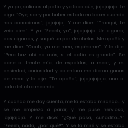
Y ya po, salimos al patio y yo loco aún, jajajajaja. Le
digo: “Oye, sorry por haber estado en boxer cuando
nos conocimos”, jajajajaj. Y me dice: “Tranqui, te
veía bien”. Y yo: “Eeeeh, ya”, jajajajaja. Un cigarro,
dos cigarros, y saqué un par de chelas. Me apañó y
me dice: “Oooh, ya me meo, espérame”. Y le dije:
“Pero haz ahí no más, si el patio es grande”. Se
pone al frente mío, de espaldas, a mear, y mi
ansiedad, curiosidad y calentura me dieron ganas
de mear y le dije: “Te apaño”, jajajajajaja, uno al
lado del otro meando.
Y cuando me doy cuenta, me la estaba mirando… y
se me empieza a parar, y me puse nervioso,
jajajajaja. Y me dice: “¿Qué pasa, cuñadito…?”
“Eeeeh, nada, ¿por qué?”. Y se la miré y se estaba