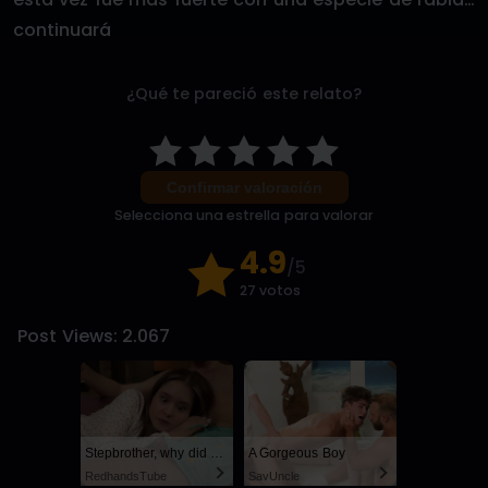
continuará
¿Qué te pareció este relato?
Confirmar valoración
Selecciona una estrella para valorar
4.9
/5
27 votos
Post Views:
2.067
Stepbrother, why did you show me your dick? Now I want to fuck you with my wet pussy
A Gorgeous Boy
RedhandsTube
SayUncle