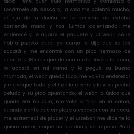
dice: Tiene buen culo hermanito y comienza a
tocármelo sin descaro, la wea me calentó mucho,
el hijo de la dueña de la pensión me estaba
corriendo mano y nos fuimos calentando, me
enderecé y le agarre el paquete y al weon se le
había puesto duro, yo curao le dije que se los
sacará y me encontré con un pico hermoso de
unos 17 a 18 cms que de una me lo llevé a la boca,
lo acosté en mi cama y le pegué su buena
mamada, el weón quedó loco, me volví a enderezar
y me saqué todo, y él hizo lo mismo y le vi su pecho
peludo y su pico apuntando, el weón lo único que
quería era mi culo, me volví a tirar en la cama,
cuando siento que empieza a escavar con su boca,
me estremecí de placer y el Esteban me dice te lo
quiero meter, saqué un condón y se lo pasé. Para