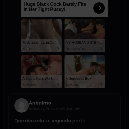
Huge Black Cock Barely Fits
In Her Tight Pussy!
Fuck right now in Columbus
MY HUSBAND STEPSON MISTAKENLY GIVES ME IN THE ASS
Sniffies
RedhandsTube
A Stepfather's Work Is Never Done
A Gorgeous Boy
SayUncle
SayUncle
Anónimo
mayo 15, 2025 a las 3:00 am
Que rico relato segunda parte