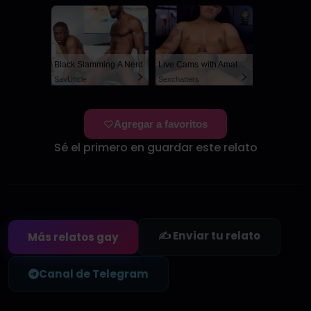
Black Slamming A Nerd
Live Cams with Amateur Men
SayUncle
Sexchatters
Agregar a favoritos
Sé el primero en guardar este relato
✍️ Enviar tu relato
Más relatos gay
Canal de Telegram