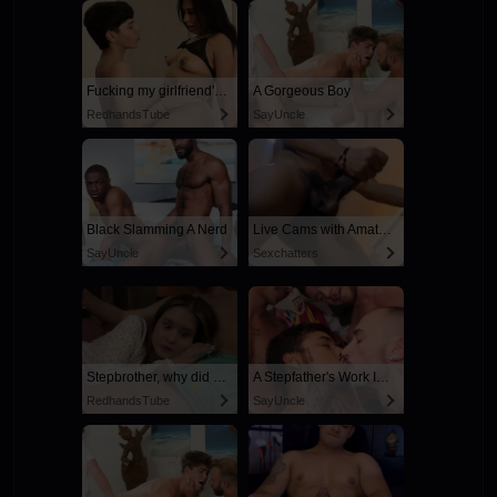
Fucking my girlfriend's hot mommy by mistake
A Gorgeous Boy
RedhandsTube
SayUncle
Black Slamming A Nerd
Live Cams with Amateur Men
SayUncle
Sexchatters
Stepbrother, why did you show me your dick? Now I want to fuck you with my wet pussy
A Stepfather's Work Is Never Done
RedhandsTube
SayUncle