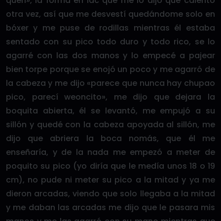
queri», la forma en lac que me lo dijo que calentó
otra vez, así que me desvestí quedándome solo en
bóxer y me puse de rodillas mientras él estaba
sentado con su pico todo duro y todo rico, se lo
agarré con las dos manos y lo empecé a pajear
bien torpe porque se enojó un poco y me agarró de
la cabeza y me dijo «parece que nunca hay chupao
pico, parecí weoncito», me dijo que dejara la
boquita abierta, él se levantó, me empujó a su
sillón y quedé con la cabeza apoyada al sillón, me
dijo que abriera la boca nomás, que él me
enseñaría, y de la nada me empezó a meter de
poquito su pico (yo diría que le medía unos 18 o 19
cm), no pude ni meter su pico a la mitad y ya me
dieron arcadas, viendo que solo llegaba a la mitad
y me daban las arcadas me dijo que le pasara mis