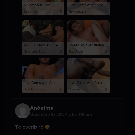
A Gorgeous Boy
Live Cams with Amateur Men
SayUncle
Sexchatters
MY HUSBAND STEPSON MISTAKENLY GIVES ME IN THE ASS
I Need My Stepdaddy
RedhandsTube
SayUncle
Live Cams with Amateur Men
Live Cams with Amateur Men
Sexchatters
Sexchatters
Anónimo
diciembre 23, 2024 a las 1:16 am
Te escribiré