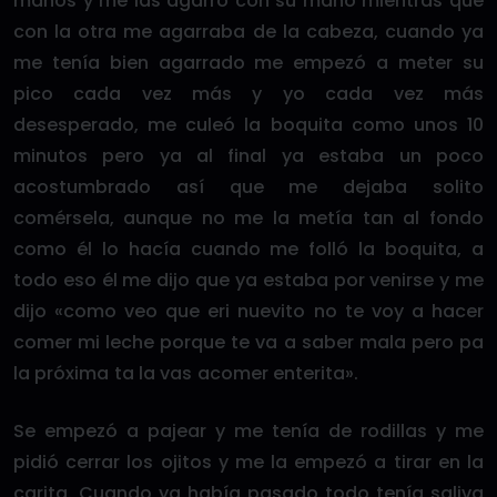
manos y me las agarró con su mano mientras que
con la otra me agarraba de la cabeza, cuando ya
me tenía bien agarrado me empezó a meter su
pico cada vez más y yo cada vez más
desesperado, me culeó la boquita como unos 10
minutos pero ya al final ya estaba un poco
acostumbrado así que me dejaba solito
comérsela, aunque no me la metía tan al fondo
como él lo hacía cuando me folló la boquita, a
todo eso él me dijo que ya estaba por venirse y me
dijo «como veo que eri nuevito no te voy a hacer
comer mi leche porque te va a saber mala pero pa
la próxima ta la vas acomer enterita».
Se empezó a pajear y me tenía de rodillas y me
pidió cerrar los ojitos y me la empezó a tirar en la
carita. Cuando ya había pasado todo tenía saliva