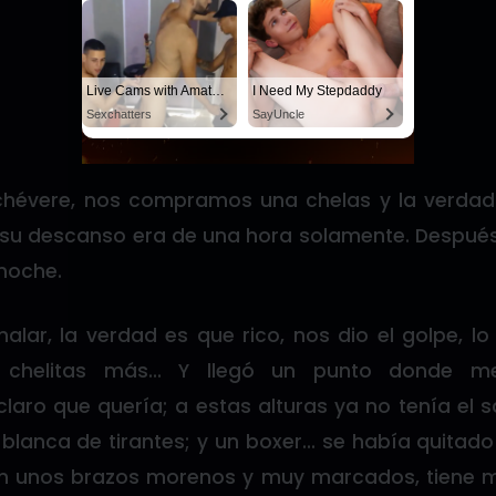
Live Cams with Amateur Men
I Need My Stepdaddy
Sexchatters
SayUncle
chévere, nos compramos una chelas y la verdad 
 su descanso era de una hora solamente. Despué
 noche.
lar, la verdad es que rico, nos dio el golpe, lo
chelitas más… Y llegó un punto donde me d
aro que quería; a estas alturas ya no tenía el sa
blanca de tirantes; y un boxer… se había quitado
en unos brazos morenos y muy marcados, tiene m