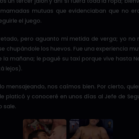
s un tercer jalón y ahí sí fuera toda la ropa; bien
 mamadas mutuas que evidenciaban que no era 
guirle el juego.
retado, pero aguanto mi metida de verga; yo no 
rse chupándole los huevos. Fue una experiencia muy
de la mañana; le pagué su taxi porque vive hasta 
á lejos).
 mensajeando, nos caímos bien. Por cierto, qui
le platicó y conoceré en unos días al Jefe de Se
 sale.