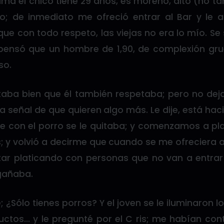
ma el chico tiene 29 años, es moreno, alto (no t
ro; de inmediato me ofreció entrar al Bar y le a
 que con todo respeto, las viejas no era lo mío. S
pensó que un hombre de 1,90, de complexión gru
so.
taba bien que él también respetaba; pero no dej
 señal de que quieren algo más. Le dije, está ha
e con el porro se le quitaba; y comenzamos a pla
 y volvió a decirme que cuando se me ofreciera al
ar platicando con personas que no van a entrar
egañaba.
; ¿Sólo tienes porros? Y el joven se le iluminaron l
ductos… y le pregunté por el C ris; me habían co