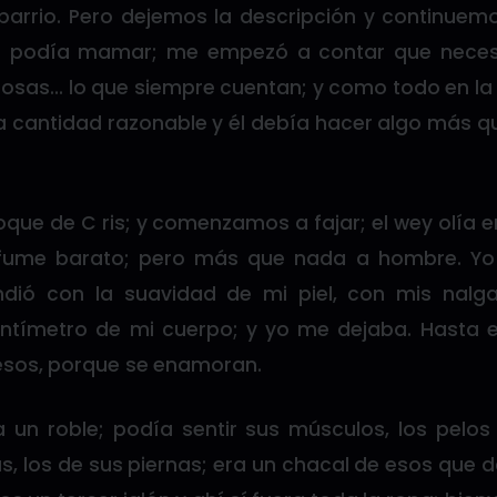
barrio. Pero dejemos la descripción y continuemo
la podía mamar; me empezó a contar que neces
cosas… lo que siempre cuentan; y como todo en l
na cantidad razonable y él debía hacer algo más q
que de C ris; y comenzamos a fajar; el wey olía e
erfume barato; pero más que nada a hombre. Yo
endió con la suavidad de mi piel, con mis nal
entímetro de mi cuerpo; y yo me dejaba. Hasta
esos, porque se enamoran.
a un roble; podía sentir sus músculos, los pelos
as, los de sus piernas; era un chacal de esos que 