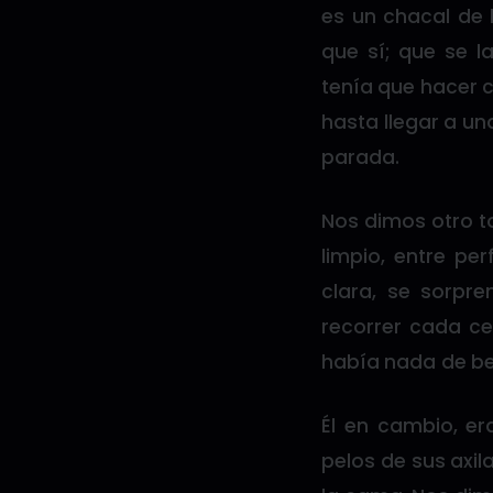
es un chacal de 
que sí; que se 
tenía que hacer 
hasta llegar a u
parada.
Nos dimos otro to
limpio, entre p
clara, se sorpr
recorrer cada c
había nada de b
Él en cambio, er
pelos de sus axil