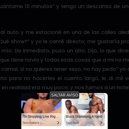
aguántame 10 minutos” y tengo un descanso de 
al auto y me estacioné en una de las calles aled
Qué show?” y yo le canté directo; me gustaría pr
 mío. De inmediato, puso un alto. Dijo, lo que dic
 que tiene novia y todas esas cosas que a mi no m
er carnal, si no quieres tener sexo, no hay pedo” y
eno para no hacerles el cuento largo, le di mil 
en realidad era muy poco; y nos fuimos a un hoteli
SALTAR AVISO
I'm Stripping Live Right Now
Black Slamming A Nerd
Sexchatters
SayUncle