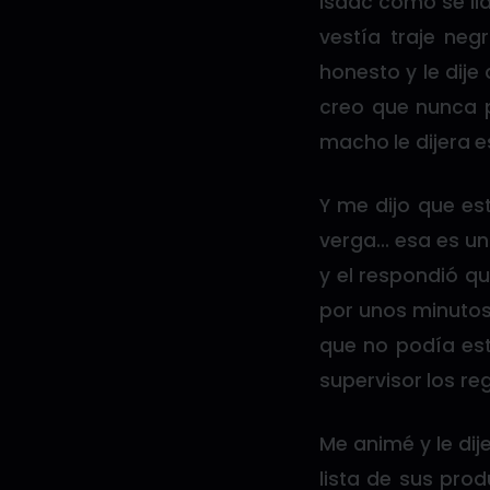
Isaac como se lla
vestía traje neg
honesto y le dije
creo que nunca 
macho le dijera e
Y me dijo que es
verga… esa es una
y el respondió qu
por unos minutos;
que no podía est
supervisor los r
Me animé y le dije
lista de sus pro