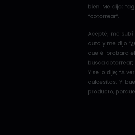
bien. Me dijo: “
“cotorrear”.
Acepté; me subí 
auto y me dijo “¿
que él probara el
busca cotorrear;
Y se lo dije; “A v
dulcesitos. Y bu
producto, porque 