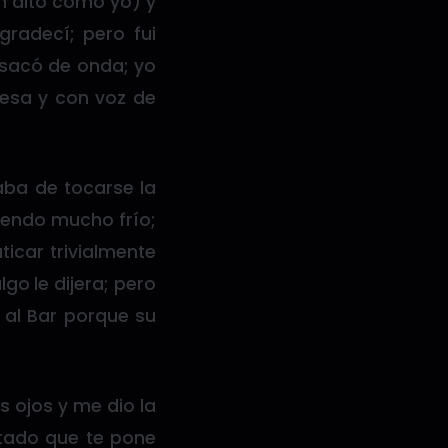
an alto como yo) y
gradecí; pero fui
e sacó de onda; yo
esa y con voz de
aba de tocarse la
ciendo mucho frío;
ticar trivialmente
go le dijera; pero
 al Bar porque su
os ojos y me dio la
ntado que te pone