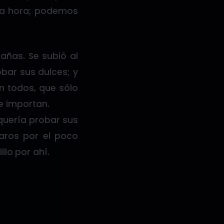
una hora; podemos
añas. Se subió al
obar sus dulces; y
en todos, que sólo
e importan.
o quería probar sus
varos por el poco
llo por ahí.