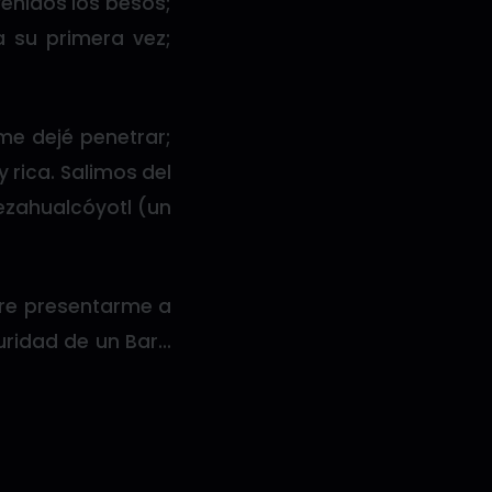
venidos los besos;
su primera vez;
me dejé penetrar;
 rica. Salimos del
Nezahualcóyotl (un
ere presentarme a
guridad de un Bar…