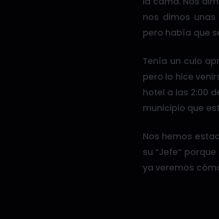
la cama. Nos dimo
nos dimos unas
pero había que se
Tenía un culo ap
pero lo hice veni
hotel a las 2:00 
municipio que est
Nos hemos estado
su “Jefe” porque 
ya veremos cómo