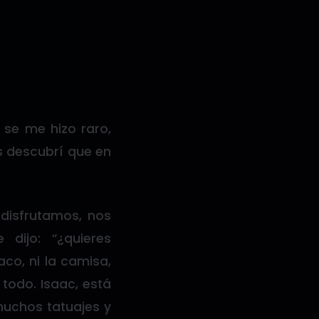
se me hizo raro,
s descubrí que en
 disfrutamos, nos
ijo: “¿quieres
co, ni la camisa,
 todo. Isaac, está
uchos tatuajes y