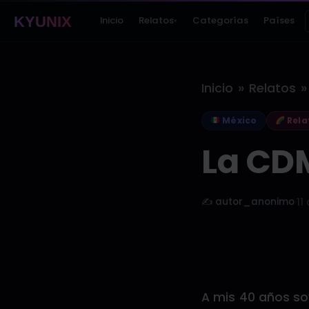
KYUNIX
Inicio
Relatos
Categorías
Países
▾
»
»
Inicio
Relatos
México
Rela
La CD
✍️ autor_anonimo
·
11
A mis 40 años so