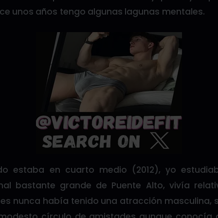
ce unos años tengo algunas lagunas mentales.
o estaba en cuarto medio (2012), yo estudia
nal bastante grande de Puente Alto, vivía rela
es nunca había tenido una atracción masculina, s
n modesto círculo de amistades aunque conocía 