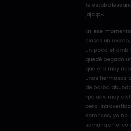
te estaba leseand
jaja :p».
En ese momento 
clases un recreo,
un poco el omblig
quedé pegado uno
que era muy rico
unos hermosos oj
de barba abundant
«pelao», muy dist
pero introverti
entonces, yo no 
semana en el cole