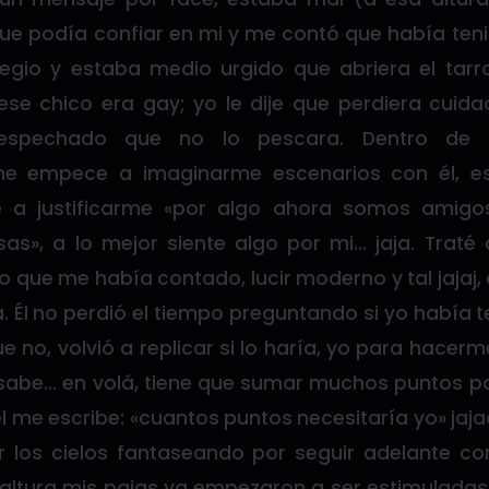
que podía confiar en mi y me contó que había ten
egio y estaba medio urgido que abriera el tarr
ese chico era gay; yo le dije que perdiera cuid
espechado que no lo pescara. Dentro de 
e empece a imaginarme escenarios con él, es
 a justificarme «por algo ahora somos amigos
as», a lo mejor siente algo por mi… jaja. Traté
o que me había contado, lucir moderno y tal jajaj,
. Él no perdió el tiempo preguntando si yo había 
e no, volvió a replicar si lo haría, yo para hacerm
 sabe… en volá, tiene que sumar muchos puntos pa
él me escribe: «cuantos puntos necesitaría yo» jaja
r los cielos fantaseando por seguir adelante co
altura mis pajas ya empezaron a ser estimuladas