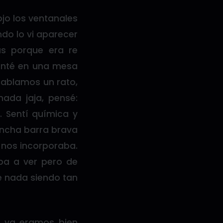
ojo los ventanales
ndo lo vi aparecer
as porque era re
senté en una mesa
hablamos un rato,
nada jaja, pensé:
. Sentí química y
hincha barra brava
 nos incorporaba.
ba a ver pero de
e nada siendo tan
a ya eramos bien