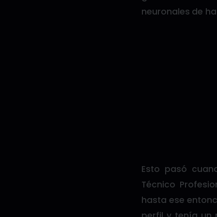
neuronales de ha
Esto pasó cuand
Técnico Profesio
hasta ese entonc
perfil y tenía u