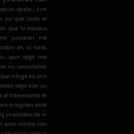
ido un desliz… con
o, ya que todo el
ado que lo estaba
mi pasaron mil
taba en la luna,
», «por algo me
 de no reaccionar
 que cringe es uno
tenido algo con un
e el interesante le
ra q alguien esté
aj yo estaba de lo
n este minito tan
 con otros videos