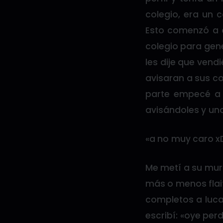
colegio, era un 
Esto comenzó a 
colegio para gene
les dije que vendi
avisaran a sus co
parte empecé a 
avisándoles y uno
«a no muy caro x
Me metí a su mur
más o menos flaite
completos a luca»
escribí: «oye pe