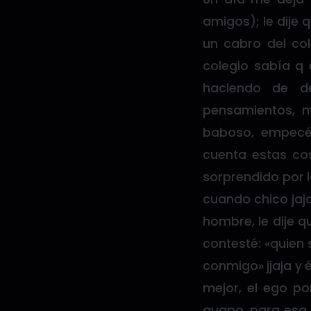
amigos); le dije 
un cabro del col
colegio sabía q 
haciendo de d
pensamientos, m
baboso, empecé
cuenta estas cos
sorprendido por l
cuando chico jaja
hombre, le dije qu
contesté: «quien
conmigo» jjaja y 
mejor, el ego po
guapo, para esa 