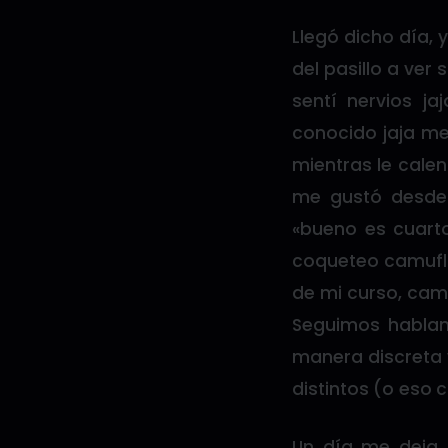
Llegó dicho día, 
del pasillo a ver
sentí nervios j
conocido jaja me
mientras le cale
me gustó desde l
«bueno es cuarto
coqueteo camuflao
de mi curso, cam
Seguimos hablan
manera discreta 
distintos (o eso
Un día me deja 