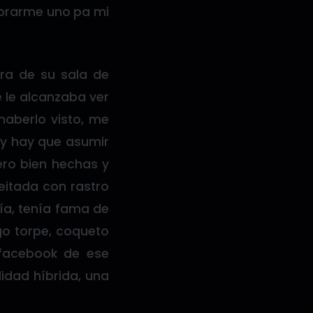
omprarme uno pa mi
ra de su sala de
e le alcanzaba ver
 haberlo visto, me
 y hay que asumir
ero bien hechas y
eitada con rastro
bía, tenía fama de
lgo torpe, coqueto
 facebook de ese
idad híbrida, una