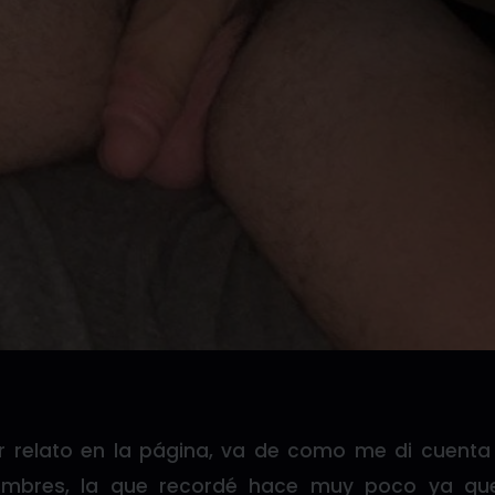
er relato en la página, va de como me di cuent
ombres, la que recordé hace muy poco ya qu