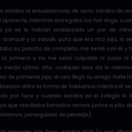
yo estaba re entusiasmado de verlo, miraba de re
 si aparecía, mientras entregaba los hot dogs, cua
aja ya se le habían avalanzado un par de min
 acerqué y lo saludé, puta que era rico jaja, lo 
ntaba su pancito de completo, me senté con él y 
a primera y no me sentí culpable ni sucio ni 
 medio ultimo año, cualquier wea da lo mismo»
 de primeras jaja, al rato llegó su amigo flaite 
biamos altiro la forma de hablarnos mientra él se
do por face y cuando estaba en el colegio lo i
ya que resultaba llamativo vernos juntos a pito d
 creíamos, perseguidas de pendejo).
un mensaje por face, estaba mal (a esa altur