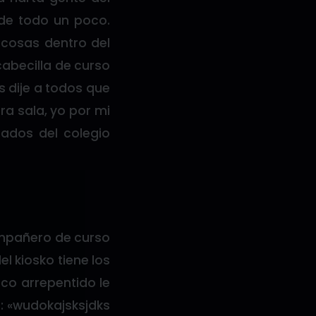
 de todo un poco.
cosas dentro del
cabecilla de curso
es dije a todos que
ra sala, yo por mi
ados del colegio
ompañero de curso
el kiosko tiene los
oco arrepentido le
: «wudokajsksjdks