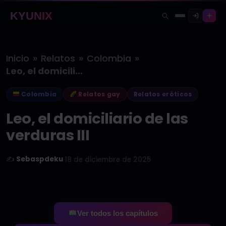
KYUNIX
»
»
»
Inicio
Relatos
Colombia
Leo, el domiciliario de las verduras…
Colombia
Relatos gay
Relatos eróticos
Leo, el domiciliario de las
verduras III
✍️
Sebaspdeku
·
18 de diciembre de 2025
Ver todos los capítulos