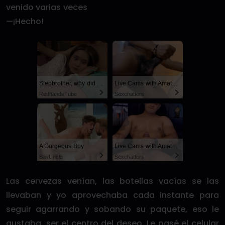
venido varias veces
—¡Hecho!
Stepbrother, why did you show me your dick? Now I want to fuck you with my wet pussy
Live Cams with Amateur Men
RedhandsTube
Sexchatters
A Gorgeous Boy
Live Cams with Amateur Men
SayUncle
Sexchatters
Las cervezas venían, las botellas vacías se las
llevaban y yo aprovechaba cada instante para
seguir agarrando y sobando su paquete, eso le
gustaba, ser el centro del deseo. Le pasé el celular