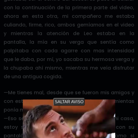
con la continuación de la primera parte del video,
ahora en esta otra, mi compañero me estaba
culiando, firme, rico, ambos gemíamos en el video
y mientras la atención de Leo estaba en la
pantalla, la mía en su verga que sentía como
palpitaba con cada agarre con mas intensidad
que le daba, por mí, yo sacaba su hermosa verga y
la chupaba ahí mismo, mientras me veía disfrutar
de una antigua cogida.
—Me tienes mal, desde que se fueron mis amigos y
con estos videos, no ayudas mucho— dijo mientas
SALTAR AVISO
ponía mi celular boca bajo en la mesa
—Eso se puede solucionar, vámonos para mi casa,
estoy solo desde ayer— seguía jugando con su
pantalón, esta vez oliendo mi mano, como si