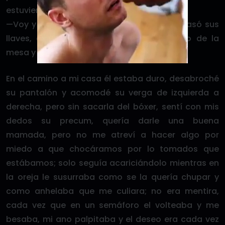
estuviera sintiendo el olor de su verga.
—Voy y pago, espérame en el carro— me pasó sus
llaves, acomodé mi excitación por debajo de la
mesa y obedecí.
En el camino a mi casa él estaba duro, desabroché
su pantalón y acomodé su verga de izquierda a
derecha, pero sin sacarla del bóxer, sentí con mis
dedos su precum, quería darle una buena
mamada, pero no me atreví a hacer algo por
miedo a que chocáramos por lo tomados que
estábamos; solo seguía acariciándolo mientras en
la oreja le susurraba como se la quería chupar y
como anhelaba que me culiara; no era mentira,
cada vez que en un semáforo el volteaba y me
besaba, mi ano palpitaba y el deseo era cada vez