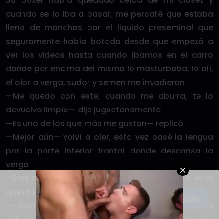
Su bóxer había quedado cerca de mi closet y
cuando se lo iba a pasar, me percaté que estaba
lleno de manchas por el liquido preseminal que
seguramente había botado desde que empezó a
ver los videos hasta cuando íbamos en el carro
donde por encima del mismo lo masturbaba; lo olí,
el olor a verga, sudor y semen me invadieron
—Me quedo con este, cuando me aburra, te lo
devuelvo limpio— dije juguetonamente
—Es uno de los que más me gustan— replicó
—Mejor aún— volví a oler, esta vez pasé la lengua
por la parte interior frontal donde descansa la
verga
—Eres malo niño… Ojalá ella no pregunte nada, es la
que la lava la ropa— dijo mientras se vestía
Escribe un comentario
—¿También te cuenta la ropa interior? Bueno, ya tu