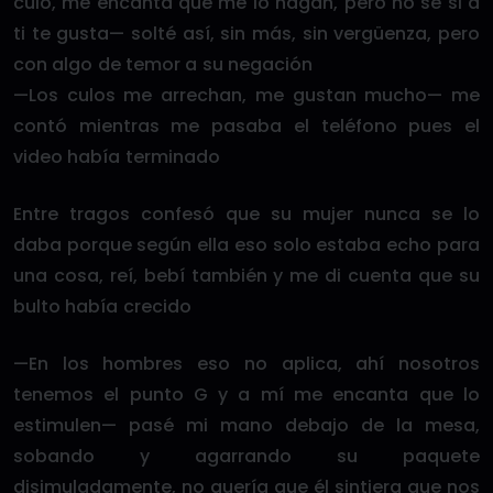
culo, me encanta que me lo hagan, pero no sé si a
ti te gusta— solté así, sin más, sin vergüenza, pero
con algo de temor a su negación
—Los culos me arrechan, me gustan mucho— me
contó mientras me pasaba el teléfono pues el
video había terminado
Entre tragos confesó que su mujer nunca se lo
daba porque según ella eso solo estaba echo para
una cosa, reí, bebí también y me di cuenta que su
bulto había crecido
—En los hombres eso no aplica, ahí nosotros
tenemos el punto G y a mí me encanta que lo
estimulen— pasé mi mano debajo de la mesa,
sobando y agarrando su paquete
disimuladamente, no quería que él sintiera que nos