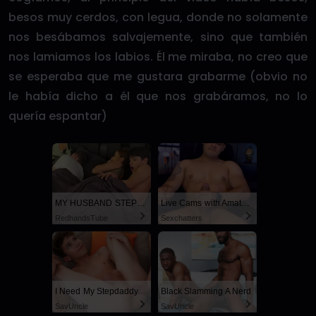
besos muy cerdos, con legua, donde no solamente
nos besábamos salvajemente, sino que también
nos lamiamos los labios. Él me miraba, no creo que
se esperaba que me gustara grabarme (obvio no
le había dicho a él que nos grabáramos, no lo
quería espantar)
MY HUSBAND STEPSON MISTAKENLY GIVES ME IN THE ASS
Live Cams with Amateur Men
RedhandsTube
Sexchatters
I Need My Stepdaddy
Black Slamming A Nerd
SayUncle
SayUncle