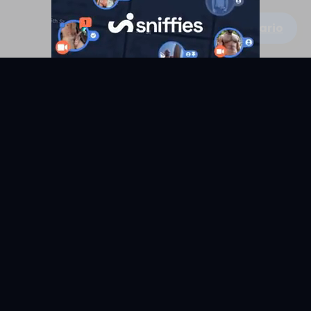
Escribe un comentario
KYUNIX
La comunidad de relatos eróticos en español.
RELATOS
EXPLORAR
Todos los relatos
Categorías
Relatos Gay
Países