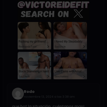
Fucking my girlfriend's hot mommy by mistake
I Need My Stepdaddy
RedhandsTube
SayUncle
Black Slamming A Nerd
Live Cams with Amateur Men
SayUncle
Sexchatters
Rodo
noviembre 13, 2024 a las 3:38 am
que hot la situación, cuéntanos mas!