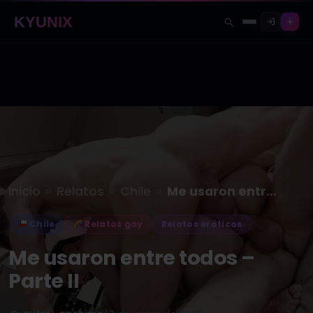
KYUNIX
»
»
»
Inicio
Relatos
Chile
Me usaron entre todos – Parte…
Chile
Relatos gay
Relatos eróticos
Me usaron entre todos –
Parte II