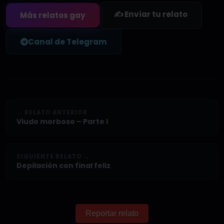
✍️ Enviar tu relato
Más relatos gay
Canal de Telegram
← RELATO ANTERIOR
Viudo morboso – Parte I
SIGUIENTE RELATO →
Depilación con final feliz
Reportar relato