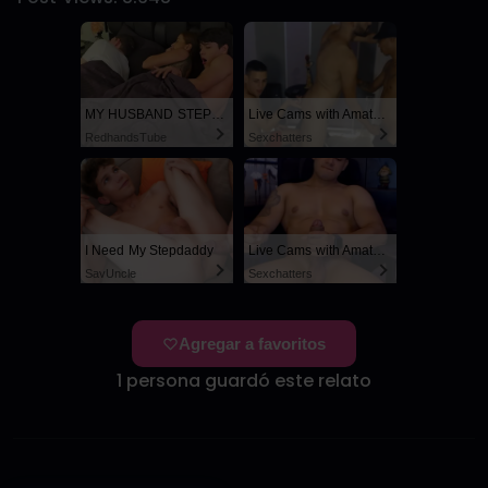
MY HUSBAND STEPSON MISTAKENLY GIVES ME IN THE ASS
Live Cams with Amateur Men
RedhandsTube
Sexchatters
I Need My Stepdaddy
Live Cams with Amateur Men
SayUncle
Sexchatters
Agregar a favoritos
1 persona guardó este relato