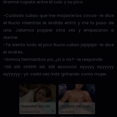
tirarme copete entre el culo y su pico.
-Cuidado culiao que me mojaste los cocos- le dice
el Rucio mientras el Andrés entró y me lo puso de
una. Jalamos popper otra vez y empezaron a
darme.
-Te siento todo el pico Rucio culiao jajajaja- le dice
el Andrés.
-Somos hermanitos po, ¿si o no?- le responde.
-Siii siiii ohhhh siii, siiii esooooo ayyyyy ayyyyyy
ayyyyyy- yo cada vez más gritando como mujer.
Stepbrother, why did you show me your dick? Now I want to fuck you with my wet pussy
Live Cams with Amateur Men
RedhandsTube
Sexchatters