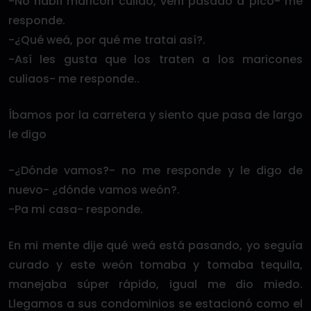
-No hablí maricón culiao, vení pasado a pico- me
responde.
-¿Qué weá, por qué me tratai así?.
-Así les gusta que los traten a los maricones
culiaos- me responde..
Íbamos por la carretera y siento que pasa de largo
le digo
-¿Dónde vamos?- no me responde y le digo de
nuevo- ¿dónde vamos weón?.
-Pa mi casa- responde.
En mi mente dije qué weá está pasando, yo seguía
curado y este weón tomaba y tomaba tequila,
manejaba súper rápido, igual me dio miedo.
Llegamos a sus condominios se estacionó como el