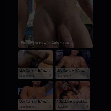
Fuck right now in Columbus
Live Cams with Amateur Men
Live Cams with Amateur Men
Sexchatters
Sexchatters
Live Cams with Amateur Men
A Stepfather's Work Is Never Done
Sexchatters
SayUncle