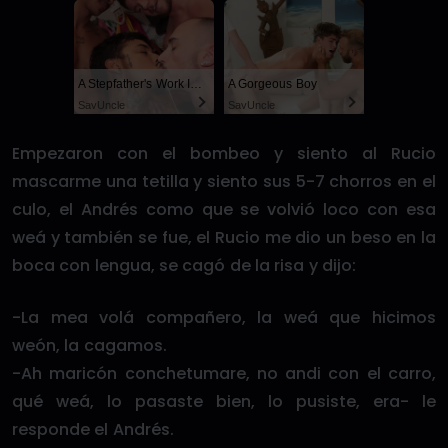
A Stepfather's Work Is Never Done
A Gorgeous Boy
SayUncle
SayUncle
Empezaron con el bombeo y siento al Rucio
mascarme una tetilla y siento sus 5-7 chorros en el
culo, el Andrés como que se volvió loco con esa
weá y también se fue, el Rucio me dio un beso en la
boca con lengua, se cagó de la risa y dijo:
-La mea volá compañero, la weá que hicimos
weón, la cagamos.
-Ah maricón conchetumare, no andi con el carro,
qué weá, lo pasaste bien, lo pusiste, era- le
responde el Andrés.