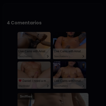
4 Comentarios
Live Cams with Amateur Men
Live Cams with Amateur Men
Sexchatters
Sexchatters
Daniel: I need a man for a spicy night...
Live Cams with Amateur Men
Manfinder
Sexchatters
Sniffies