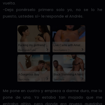
vuelta.
-Deja ponérselo primero solo yo, no se lo he
puesto, ustedes sí- le responde el Andrés.
Fucking my girlfriend's hot mommy by mistake
Live Cams with Amateur Men
RedhandsTube
Sexchatters
A Gorgeous Boy
Black Slamming A Nerd
SayUncle
SayUncle
Me pone en cuatro y empieza a darme duro, me lo
pone de una. Yo estaba tan mojado que me
entraba altiro, pero donde era grueso quedaba