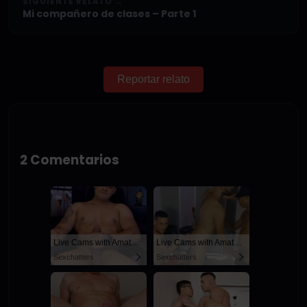
SIGUIENTE RELATO →
Mi compañero de clases – Parte 1
Reportar relato
2 Comentarios
Live Cams with Amateur Men
Live Cams with Amateur Men
Sexchatters
Sexchatters