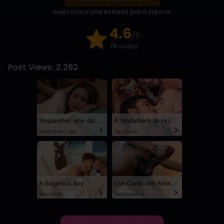
Selecciona una estrella para valorar
4.6
/5
76 votos
Post Views:
2.292
Stepbrother, why did you show me your dick? Now I want to fuck you with my wet pussy
A Stepfather's Work Is Never Done
RedhandsTube
SayUncle
A Gorgeous Boy
Live Cams with Amateur Men
SayUncle
Sexchatters