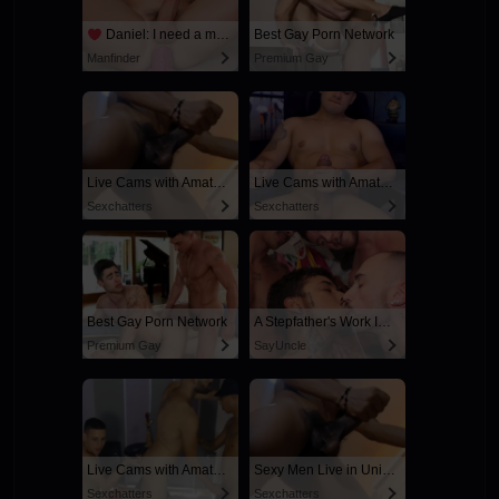
Daniel: I need a man for a spicy night...
Best Gay Porn Network
Manfinder
Premium Gay
Live Cams with Amateur Men
Live Cams with Amateur Men
Sexchatters
Sexchatters
Best Gay Porn Network
A Stepfather's Work Is Never Done
Premium Gay
SayUncle
Live Cams with Amateur Men
Sexy Men Live in United States
Sexchatters
Sexchatters