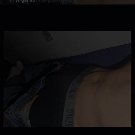
✍️
Virgen95
·
19 de junio de 2026