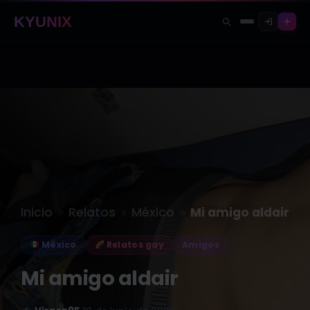
KYUNIX
»
»
»
Inicio
Relatos
México
Mi amigo aldair
México
Relatos gay
Amigos
Mi amigo aldair