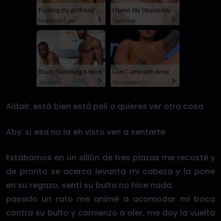
Fucking my girlfriend's hot mommy by mistake
I Need My Stepdaddy
RedhandsTube
SayUncle
Black Slamming A Nerd
Live Cams with Amateur Men
SayUncle
Sexchatters
Aldair: está bien está peli o quieres ver otra cosa
Aby: si esa no la eh visto ven a sentarte
Estábamos en un sillón de tres plazas me recosté y
de pronto se acerca levanta mi cabeza y la pone
en su regazo, sentí su bulto no hice nada.
pasado un rato me animé a acomodar mi boca
contra su bulto y comienzo a oler, me doy la vuelta