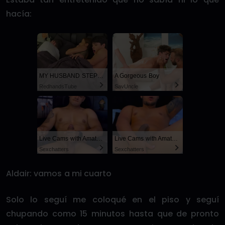
hacía:
MY HUSBAND STEPSON MISTAKENLY GIVES ME IN THE ASS
A Gorgeous Boy
RedhandsTube
SayUncle
Live Cams with Amateur Men
Live Cams with Amateur Men
Sexchatters
Sexchatters
Aldair: vamos a mi cuarto
Solo lo seguí me coloqué en el piso y seguí
chupando como 15 minutos hasta que de pronto