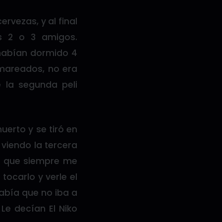
vezas, y al final
s 2 o 3 amigos.
habían dormido 4
mareados, no era
e la segunda peli
uerto y se tiró en
 viendo la tercera
ir que siempre me
tocarlo y verle el
abía que no iba a
e decían El Niko