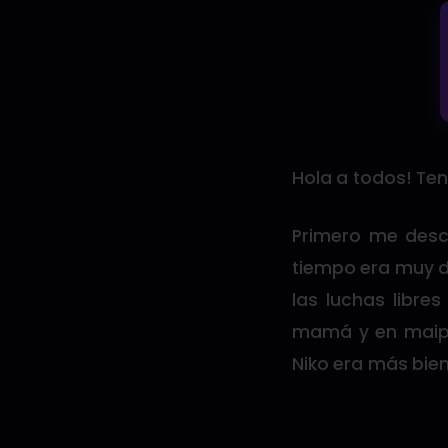
Hola a todos! Teng
Primero me descr
tiempo era muy d
las luchas libre
mamá y en maipu 
Niko era más bien