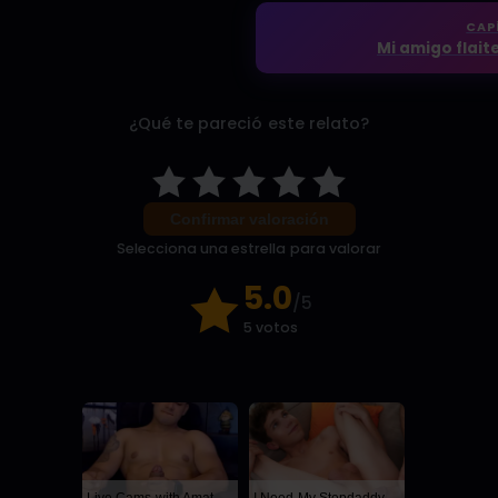
CAP
Mi amigo flaite,
¿Qué te pareció este relato?
Confirmar valoración
Selecciona una estrella para valorar
5.0
/5
5 votos