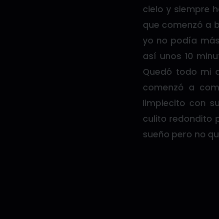
cielo y siempre 
que comenzó a baj
yo no podía más.
así unos 10 min
Quedó todo mi ab
comenzó a come
limpiecito con s
culito redondito
sueño pero no qu