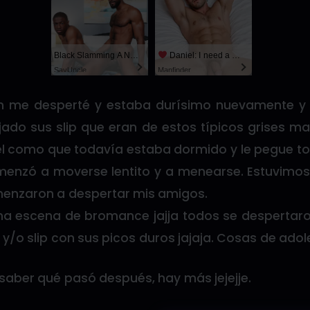
Black Slamming A Nerd
Daniel: I need a man for a spicy night...
SayUncle
Manfinder
 me desperté y estaba durísimo nuevamente y 
jado sus slip que eran de estos típicos grises ma
él como que todavía estaba dormido y le pegue to
omenzó a moverse lentito y a menearse. Estuvimos
enzaron a despertar mis amigos.
una escena de bromance jajja todos se desperta
y/o slip con sus picos duros jajaja. Cosas de ado
 saber qué pasó después, hay más jejejje.