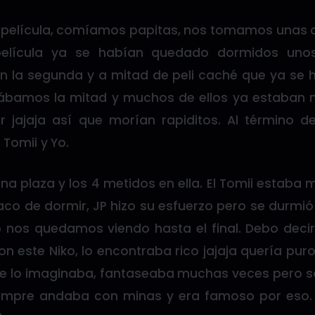
 película, comíamos papitas, nos tomamos unas cer
película ya se habían quedado dormidos uno
la segunda y a mitad de peli caché que ya se 
dábamos la mitad y muchos de ellos ya estaban 
jajaja así que morían rapiditos. Al término d
 Tomii y Yo.
a plaza y los 4 metidos en ella. El Tomii estaba m
aco de dormir, JP hizo su esfuerzo pero se durmió
 yo nos quedamos viendo hasta el final. Debo dec
 este Niko, lo encontraba rico jajaja quería puro 
, me lo imaginaba, fantaseaba muchas veces pero s
empre andaba con minas y era famoso por eso. L