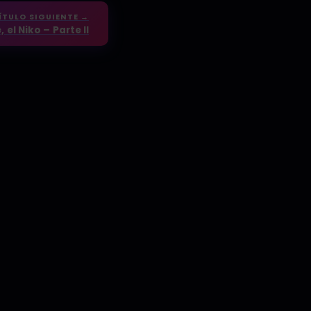
ÍTULO SIGUIENTE →
 el Niko – Parte II