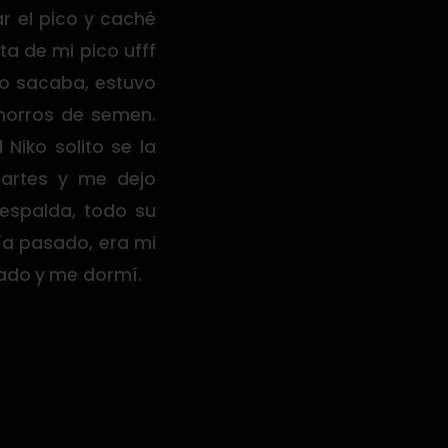
r el pico y caché
ta de mi pico ufff
lo sacaba, estuvo
horros de semen.
Niko solito se la
artes y me dejo
 espalda, todo su
ía pasado, era mi
ado y me dormí.