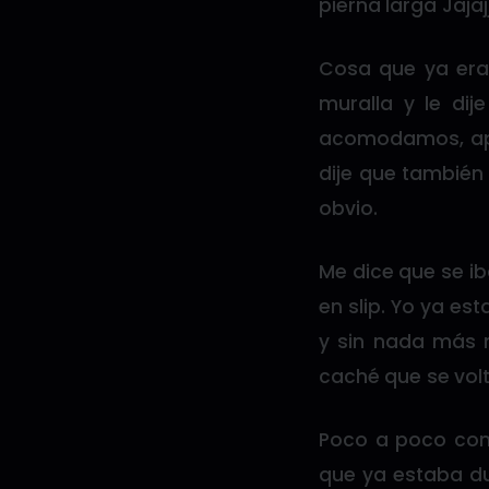
pierna larga Jajajj
Cosa que ya eran
muralla y le dij
acomodamos, apa
dije que también
obvio.
Me dice que se ib
en slip. Yo ya es
y sin nada más 
caché que se vol
Poco a poco come
que ya estaba du