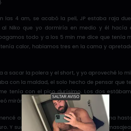
.
 las 4 am, se acabó la peli, JP estaba raja du
e al Niko que yo dormiría en medio y él hacía 
gamos todo y a los 5 min me dice que tenía mu
 tenía calor, habiamos tres en la cama y apretado
a a sacar la polera y el short, y yo aproveché lo
taba con la maldad, el solo hecho de pensar que ten
me tenía con el pico durísimo. Los dos estábam
SALTAR AVISO
teó mirándome y yo me hice el dormido.
ncé a sentir su mano subir por mi pierna hasta
ro. Y suavemente lo comenzó a tocar y masajear