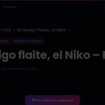
Publicar
»
Chile
Mi amigo flaite, el Niko –…
s gay
Relatos eróticos
o flaite, el Niko – 
 de noviembre de 2024
Ver todos los capítulos