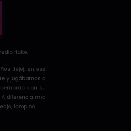
edio flaite.
ños Jejej, en ese
rte y jugábamos a
n bernardo con su
 A diferencia mía
reojo, lampiño.