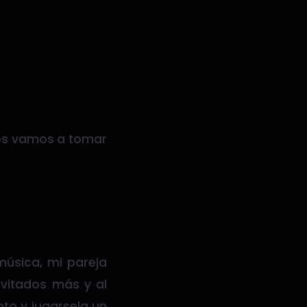
nos vamos a tomar
música, mi pareja
nvitados más y al
nto y jugarsela un