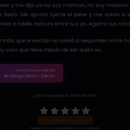
xer y me dijo yo no soy maricon, no soy maricon.
e besó. Me apretó fuerte el pene y me volvió a 
ntes a nadie, esto es entre tu y yo. Agarro sus cosa
 más que le escribí no volvió a responder ni me h
oy creo que tiene miedo de ser quien es.
← CAPÍTULO ANTERIOR
Mi amigo flaite – Parte I
¿Qué te pareció este relato?
Confirmar valoración
Selecciona una estrella para valorar