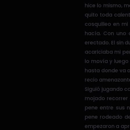
hice lo mismo, me
quito toda calen
cosquilleo en mi
hacía. Con uno d
erectado. El sin
acariciaba mi pen
lo movía y luego
hasta donde va a
recio amenazante
Siguió jugando co
mojado recorrer e
pene entre sus n
pene rodeado de
empezaron a apre