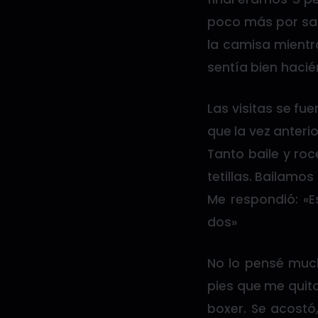
poco más por saca
la camisa mientra
sentía bien hacié
Las visitas se fu
que la vez anterio
Tanto baile y ro
tetillas. Bailamos
Me respondió: «E
dos»
No lo pensé mucho
pies que me quito
boxer. Se acostó