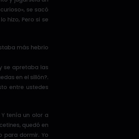
 curioso», se sacó
o hizo, Pero si se
 estaba más hebrio
y se apretaba las
edas en el sillón?.
sto entre ustedes
 Y tenía un olor a
lcetines, quedó en
o para dormir. Yo