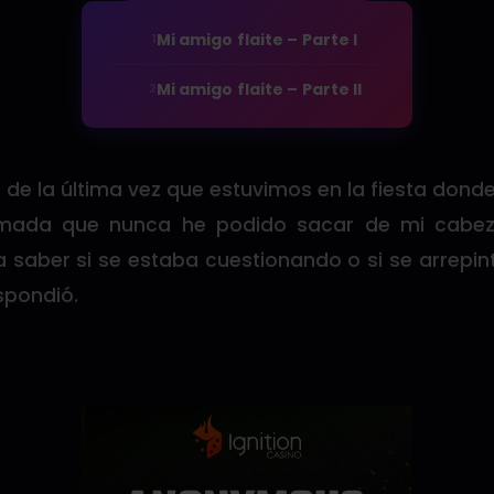
Mi amigo flaite – Parte I
1
Mi amigo flaite – Parte II
2
 de la última vez que estuvimos en la fiesta dond
ada que nunca he podido sacar de mi cabeza.
 saber si se estaba cuestionando o si se arrepint
spondió.