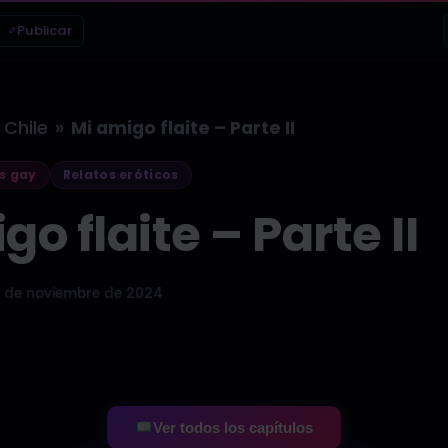
Publicar
»
Chile
Mi amigo flaite – Parte II
s gay
Relatos eróticos
o flaite – Parte II
 de noviembre de 2024
Ver todos los capítulos