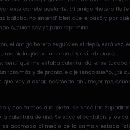
r este carrete adelante. Mi amigo «hetero flaite
s bailaba, no entendí bien que le pasó y por qué l
ndolo, quien soy yo para reprimirlo.
eron, el amigo hetero seguía en el depa, está vez,
r, me pidió que bailara con el y así lo hicimos.
ce, sentí que me estaba calentando, el se tocaba 
 un rato más y de pronto le dije tengo sueño, ¿te qu
s que voy a estar incómodo ahí, mejor me acue
 y nos fuimos a la pieza, se sacó las zapatillas
 la calentura de una. Se sacó el pantalón, y los ca
, se acomodo al medio de la cama y estaba list