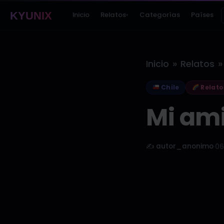
KYUNIX
Inicio
Relatos
Categorías
Países
▾
»
»
Inicio
Relatos
Chile
Relato
Mi amig
✍️ autor_anonimo
·
06