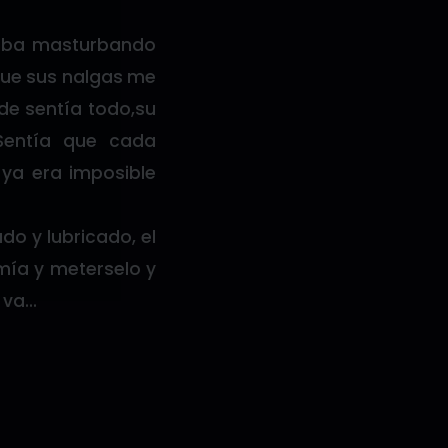
staba masturbando
 que sus nalgas me
de sentía todo,su
Sentía que cada
 ya era imposible
do y lubricado, el
mía y meterselo y
e va…