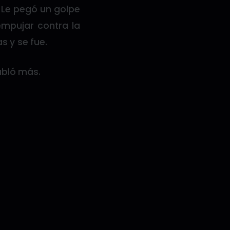
 Le pegó un golpe
empujar contra la
s y se fue.
abló más.