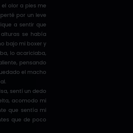
 el olor a pies me
perté por un leve
ique a sentir que
 alturas se había
o bajo mi boxer y
ba, lo acariciaba,
aliente, pensando
 quedado el macho
al.
isa, sentí un dedo
vuelta, acomodo mi
nte que sentía mi
ntes que de poco