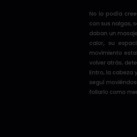
No lo podía cree
con sus nalgas, s
daban un masaje 
calor, su espa
movimiento estab
volver atrás, det
Entro, la cabeza 
seguí moviéndose
follarlo como mere