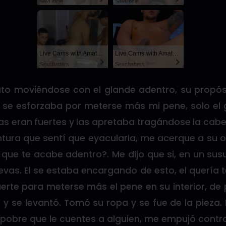
SayUncle
SayUncle
Live Cams with Amateur Men
Live Cams with Amateur Men
Sexchatters
Sexchatters
ato moviéndose con el glande adentro, su propós
 se esforzaba por meterse más mi pene, solo el 
as eran fuertes y las apretaba tragándose la cab
ntura que sentí que eyacularia, me acerque a su oí
 que te acabe adentro?. Me dijo que si, en un sus
vas. El se estaba encargando de esto, el quería t
erte para meterse más el pene en su interior, de 
, y se levantó. Tomó su ropa y se fue de la pieza.
 pobre que le cuentes a alguien, me empujó contra