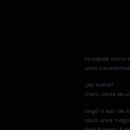
Lo saludé como s
unas cucarachas
¿No invitai?
Claro, vente de u
Llegó a eso de l
sacó unos tragos
final éramos 5 pe