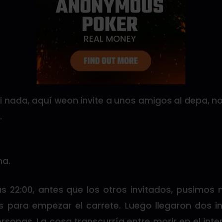
i nada, aquí weon invite a unos amigos al depa, 
.
na.
as 22:00, antes que los otros invitados, pusimos 
 para empezar el carrete. Luego llegaron dos i
rsonas. La cosa transcurría entre morir en el inte