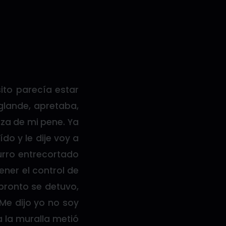
ito parecía estar
glande, apretaba,
eza de mi pene. Ya
do y le dije voy a
urro entrecortado
ener el control de
pronto se detuvo,
 Me dijo yo no soy
 la muralla metió