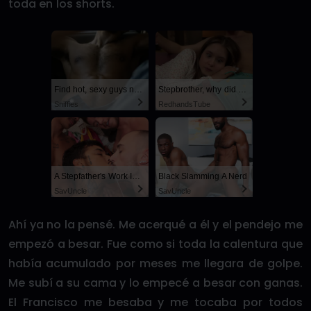
toda en los shorts.
Find hot, sexy guys near Columbus
Stepbrother, why did you show me your dick? Now I want to fuck you with my wet pussy
Sniffies
RedhandsTube
A Stepfather's Work Is Never Done
Black Slamming A Nerd
SayUncle
SayUncle
Ahí ya no la pensé. Me acerqué a él y el pendejo me
empezó a besar. Fue como si toda la calentura que
había acumulado por meses me llegara de golpe.
Me subí a su cama y lo empecé a besar con ganas.
El Francisco me besaba y me tocaba por todos