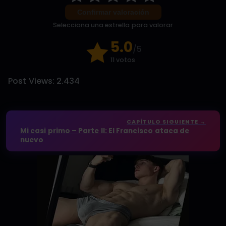
Confirmar valoración
Selecciona una estrella para valorar
5.0
/5
11 votos
Post Views:
2.434
CAPÍTULO SIGUIENTE →
Mi casi primo – Parte II: El Francisco ataca de
nuevo