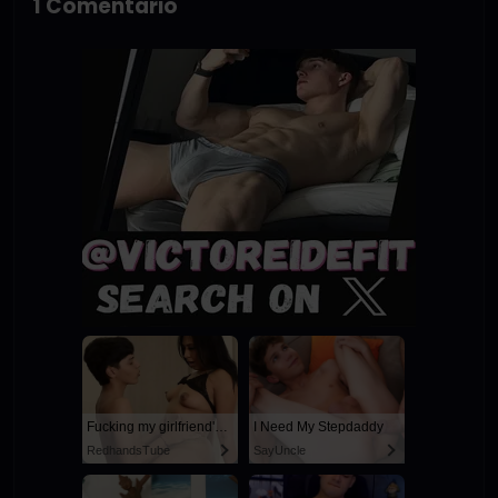
1 Comentario
Fucking my girlfriend's hot mommy by mistake
I Need My Stepdaddy
RedhandsTube
SayUncle