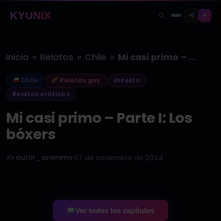
KYUNIX
»
»
»
Inicio
Relatos
Chile
Mi casi primo – Parte I:…
Chile
Relatos gay
Incesto
Relatos eróticos
Mi casi primo – Parte I: Los
bóxers
✍️ autor_anonimo
·
07 de noviembre de 2024
Ver todos los capítulos