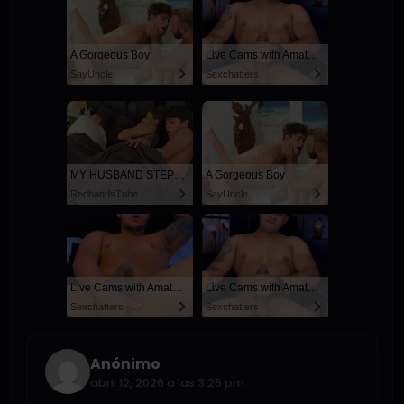
A Gorgeous Boy
Live Cams with Amateur Men
SayUncle
Sexchatters
MY HUSBAND STEPSON MISTAKENLY GIVES ME IN THE ASS
A Gorgeous Boy
RedhandsTube
SayUncle
Live Cams with Amateur Men
Live Cams with Amateur Men
Sexchatters
Sexchatters
Anónimo
abril 12, 2026 a las 3:25 pm