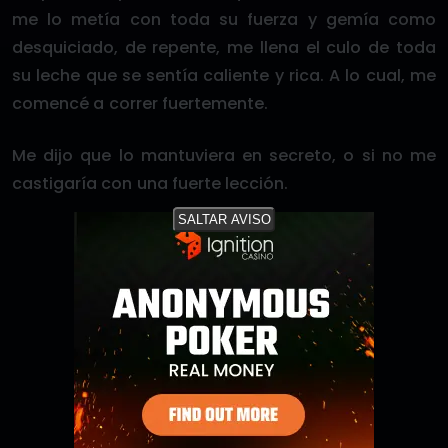
me lo metía con toda su fuerza y gemía como
desquiciado, de repente, me llena el culo de toda
su leche que se sentía caliente y rica. A lo cual, me
comencé a correr fuertemente.
Me dijo que lo mantuviera en secreto, o si no me
castigaría con una fuerte lección.
SALTAR AVISO