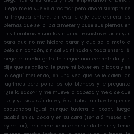
Llegamos a su depa y nos empezamos a besar,
luego me la vuelve a mamar pero ahora siempre se
la tragaba entera, en esa le dije que abriera las
piernas que se lo iba a meter y puse sus piernas en
mis hombros y con las manos le sostuve las suyas
para que no me hiciera parar y que se la meto a
pelo sin condón, sin saliva ni nada y toda entera, él
pega el medio grito, le pegué una cachetada y le
dije que se callara, le puse mi bóxer en la boca y se
lo seguí metiendo, en una veo que se le salen las
lagrimas pero pone los ojo blancos y le pregunto
“¿te la saco?” y me mueve la cabeza y me dice que
no, y yo sigo dándole y él gritaba tan fuerte que se
escuchaba igual aunque tuviera el bóxer, luego
acabé en su boca y en su cara (tenia 2 meses sin
eyacular), por ende salió demasiada leche y tenía