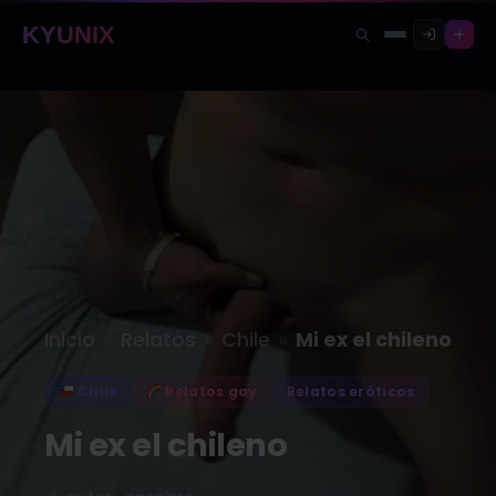
KYUNIX
»
»
»
Inicio
Relatos
Chile
Mi ex el chileno
Chile
Relatos gay
Relatos eróticos
Mi ex el chileno