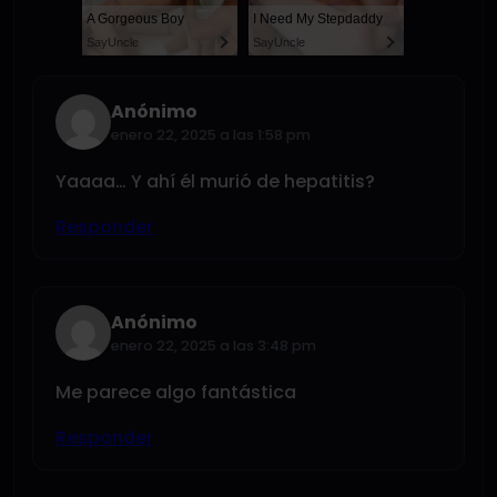
A Gorgeous Boy
I Need My Stepdaddy
SayUncle
SayUncle
Anónimo
enero 22, 2025 a las 1:58 pm
Yaaaa… Y ahí él murió de hepatitis?
Responder
Anónimo
enero 22, 2025 a las 3:48 pm
Me parece algo fantástica
Responder