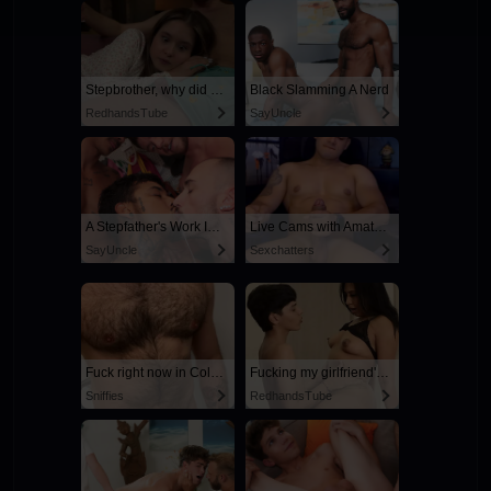
Stepbrother, why did you show me your dick? Now I want to fuck you with my wet pussy
Black Slamming A Nerd
RedhandsTube
SayUncle
A Stepfather's Work Is Never Done
Live Cams with Amateur Men
SayUncle
Sexchatters
Fuck right now in Columbus
Fucking my girlfriend's hot mommy by mistake
Sniffies
RedhandsTube