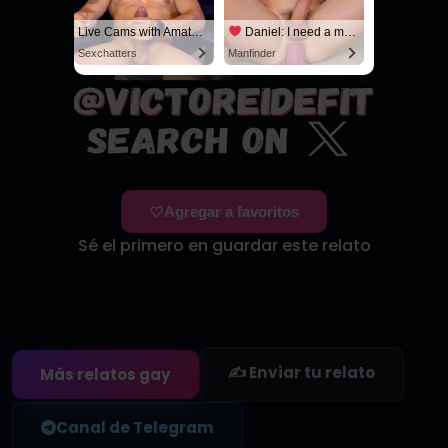
Live Cams with Amateur Men
Daniel: I need a man for a spicy night...
Sexchatters
Manfinder
Agregar a favoritos
Sé el primero en guardar este relato
✍️ Enviar tu relato
Más relatos gay
Canal de Telegram