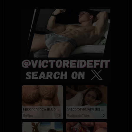
Fuck right now in Columbus
Stepbrother, why did you show me your dick? Now I want to fuck you with my wet pussy
Sniffies
RedhandsTube