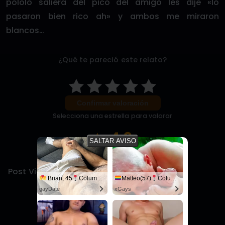
pololo saliera del pico del amigo les dije «lo
pasaron bien rico ah» y ambos me miraron
blancos…
¿Qué te pareció este relato?
Confirmar valoración
Selecciona una estrella para valorar
4.9
/5
SALTAR AVISO
10 votos
Post Views:
1.230
Brian, 45
Columbus
Matteo(57)
Columbus
gayDate
xGays