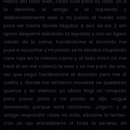
Hasta ahí todo bien, cada cual para su lado, yo a
la derecha, el amigo a la izquierda y
deliberadamente dejé a mi pololo al medio solo
para ver hasta donde llegaba. A eso de las 2 am
aprox desperté dándoles la espalda y con un ligero
vaivén de la cama, haciéndome el dormido me
puse a escuchar y mi pololo se la estaba chupando
care raja en la misma cama y al lado mío!! no me
haré el wn me calentó la wea y se me paró de una,
así que seguí haciéndome el dormido pero me dí
vuelta y donde me sintieron moverse se quedaron
quietos y en silencio, yo obvio fingí un ronquido
para pasar piola y mi pololo le dijo «sigue
durmiendo porque está roncando, ¿sigo?» y el
amigo respondió «dale no más, sácame la leche».
Con un ojo entreabierto vi toda la escena, mi