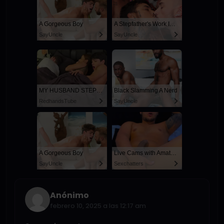
A Gorgeous Boy
A Stepfather's Work Is Never Done
SayUncle
SayUncle
MY HUSBAND STEPSON MISTAKENLY GIVES ME IN THE ASS
Black Slamming A Nerd
RedhandsTube
SayUncle
A Gorgeous Boy
Live Cams with Amateur Men
SayUncle
Sexchatters
Anónimo
febrero 10, 2025 a las 12:17 am