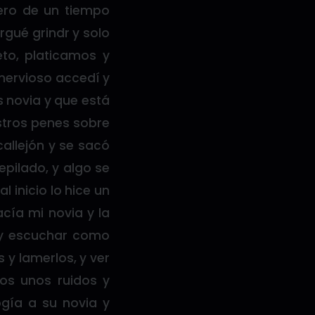
ero de un tiempo
gué grindr y solo
eto, platicamos y
 nervioso accedí y
novia y que está
stros penes sobre
callejón y se sacó
pilado, y algo se
 inicio lo hice un
cía mi novia y la
 y escuchar como
 y lamerlos, y ver
s unos ruidos y
gía a su novia y