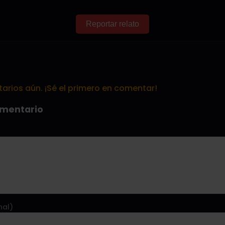
Reportar relato
rios aún. ¡Sé el primero en comentar!
omentario
nal)