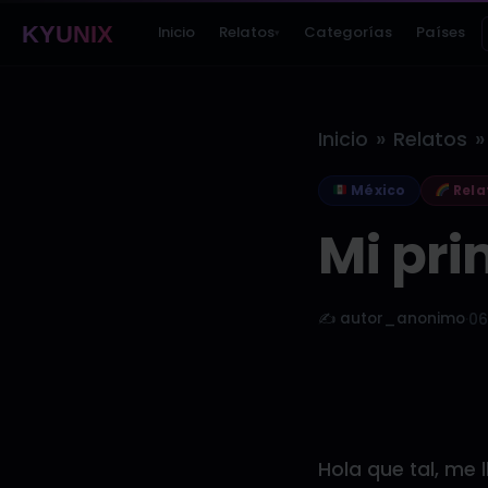
KYUNIX
Inicio
Relatos
Categorías
Países
▾
»
»
Inicio
Relatos
México
Rela
Mi pri
✍️ autor_anonimo
·
06
Hola que tal, me 