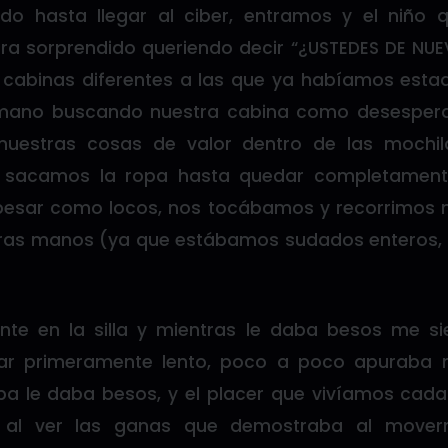
o hasta llegar al ciber, entramos y el niño 
ra sorprendido queriendo decir “¿USTEDES DE NUE
 cabinas diferentes a las que ya habíamos esta
 mano buscando nuestra cabina como desespera
uestras cosas de valor dentro de las mochil
sacamos la ropa hasta quedar completament
sar como locos, nos tocábamos y recorrimos n
tras manos (ya que estábamos sudados enteros, 
nte en la silla y mientras le daba besos me si
ar primeramente lento, poco a poco apuraba m
ba le daba besos, y el placer que vivíamos cad
 al ver las ganas que demostraba al mover