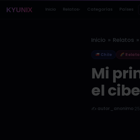
KYUNIX
Inicio
Relatos
Categorías
Países
▾
»
»
Inicio
Relatos
Chile
Relato
Mi pri
el cibe
✍️ autor_anonimo
·
25