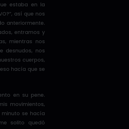
que estaba en la
VO?”, así que nos
do anteriormente.
dos, entramos y
as, mientras nos
e desnudos, nos
uestros cuerpos,
eso hacía que se
ento en su pene.
is movimientos,
a minuto se hacía
me solito quedó