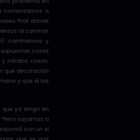
abía problema en
ue comenzamos a
 paseo Prat donde
miedos al caminar
él) caminamos y
s supuestas cosas
 y miraba cosas,
er qué decoración
mano y que él las
e que ya tengo en
e “Pero vayamos a
respondí con un si
 lugar que se nos