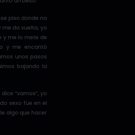
hantó un beso.
ese piso donde no
y me da vuelta, yo
e y me lo mete de
ico y me encantó
hamos unos pasos
uimos bajando la
e dice “vamos”, yo
do sexo fue en el
ale algo que hacer