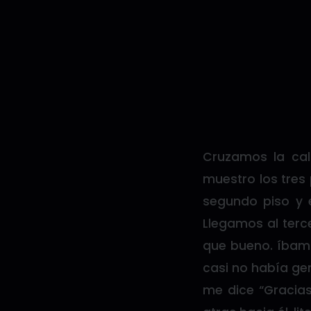
Cruzamos la cal
muestro los tres 
segundo piso y 
Llegamos al terc
que bueno. íbamo
casi no había ge
me dice “Gracia