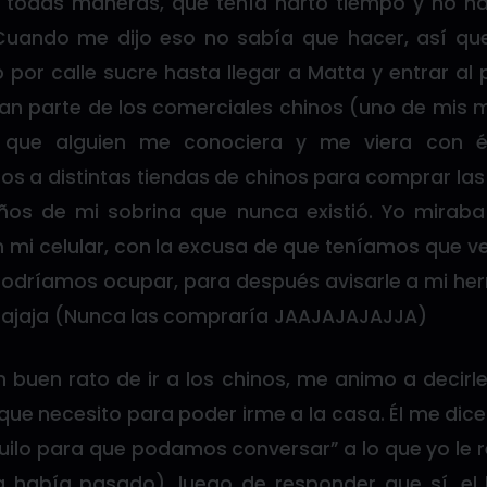
todas maneras, que tenía harto tiempo y no h
uando me dijo eso no sabía que hacer, así q
 por calle sucre hasta llegar a Matta y entrar al
an parte de los comerciales chinos (uno de mis 
a que alguien me conociera y me viera con 
s a distintas tiendas de chinos para comprar la
ños de mi sobrina que nunca existió. Yo miraba
 mi celular, con la excusa de que teníamos que v
dríamos ocupar, para después avisarle a mi her
jajaja (Nunca las compraría JAAJAJAJAJJA)
 buen rato de ir a los chinos, me animo a decirl
que necesito para poder irme a la casa. Él me dic
uilo para que podamos conversar” a lo que yo le 
 había pasado), luego de responder que sí, el