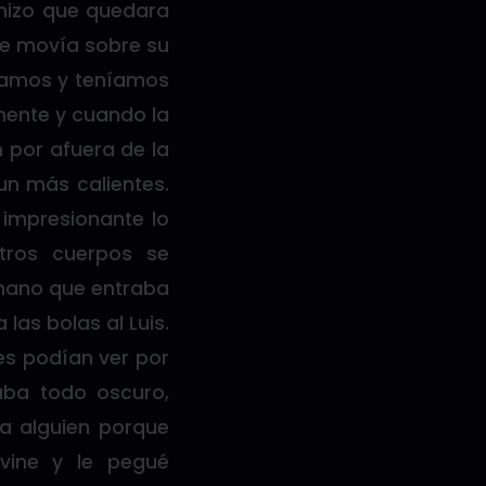
 hizo que quedara
me movía sobre su
sábamos y teníamos
mente y cuando la
por afuera de la
n más calientes.
 impresionante lo
tros cuerpos se
 mano que entraba
las bolas al Luis.
es podían ver por
aba todo oscuro,
a alguien porque
vine y le pegué