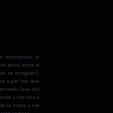
te asombrado, le
es pisos, entre el
ue se imaginen).
os a pie” me dice
termedio (ese día
arado y me mira y
 de la mano y me