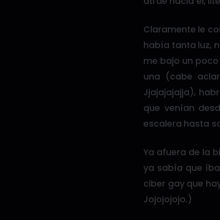
atrae hacia él, l
Claramente le co
había tanta luz, 
me bajo un poco 
una (cabe aclar
Jjajajajajja), 
que venían desd
escalera hasta sal
Ya afuera de la b
ya sabía que íba
ciber gay que hay
Jojojojojo.)