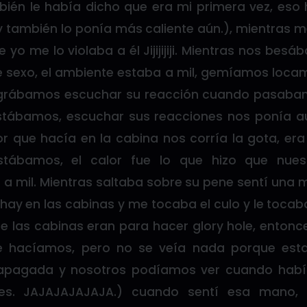
én le había dicho que era mi primera vez, eso
también lo ponía más caliente aún.), mientras 
 yo me lo violaba a él Jijijijiji. Mientras nos be
e sexo, el ambiente estaba a mil, gemíamos loca
grábamos escuchar su reacción cuando pasaban 
stábamos, escuchar sus reacciones nos ponía au
or que hacía en la cabina nos corría la gota, era
tábamos, el calor fue lo que hizo que nues
 mil. Mientras saltaba sobre su pene sentí una
 hay en las cabinas y me tocaba el culo y le tocaba 
e las cabinas eran para hacer glory hole, entonc
ue hacíamos, pero no se veía nada porque est
 apagada y nosotros podíamos ver cuando habí
ces. JAJAJAJAJAJA.) cuando sentí esa mano, 