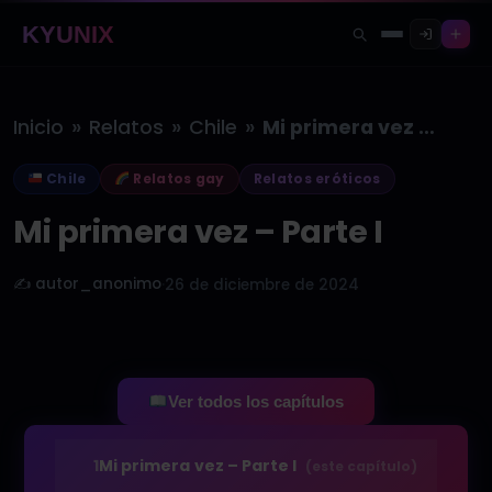
KYUNIX
»
»
»
Inicio
Relatos
Chile
Mi primera vez – Parte I
Chile
Relatos gay
Relatos eróticos
Mi primera vez – Parte I
✍️ autor_anonimo
·
26 de diciembre de 2024
Ver todos los capítulos
1
Mi primera vez – Parte I
(este capítulo)