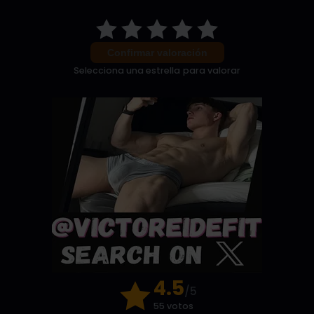
Confirmar valoración
Selecciona una estrella para valorar
4.5
/5
55 votos