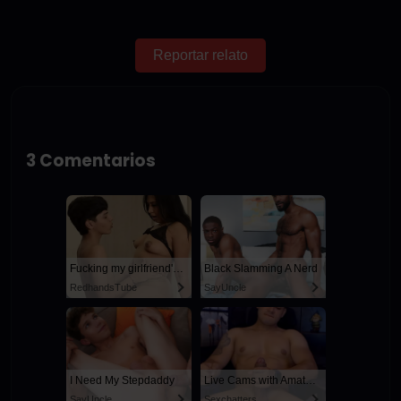
Reportar relato
3 Comentarios
Fucking my girlfriend's hot mommy by mistake
Black Slamming A Nerd
RedhandsTube
SayUncle
I Need My Stepdaddy
Live Cams with Amateur Men
SayUncle
Sexchatters