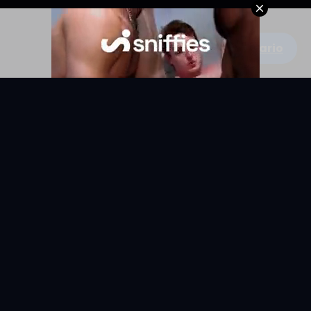
Escribe un comentario
KYUNIX
La comunidad de relatos eróticos en español.
RELATOS
EXPLORAR
Todos los relatos
Categorías