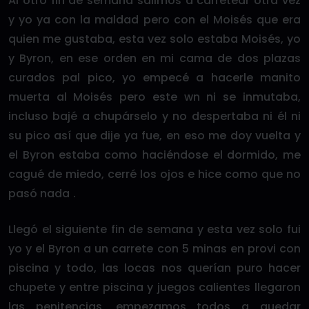
Al otro fin de semana salimos a carretear otra vez
y yo ya con la maldad pero con el Moisés que era
quien me gustaba, esta vez solo estaba Moisés, yo
y Byron, en ese orden en mi cama de dos plazas
curados pal pico, yo empecé a hacerle manito
muerta al Moisés pero este wn ni se inmutaba,
incluso bajé a chupárselo y no despertaba ni él ni
su pico así que dije ya fue, en eso me doy vuelta y
el Byron estaba como haciéndose el dormido, me
cagué de miedo, cerré los ojos e hice como que no
pasó nada .
Llegó el siguiente fin de semana y esta vez solo fui
yo y el Byron a un carrete con 5 minas en provi con
piscina y todo, las locas nos querían puro hacer
chupete y entre piscina y juegos calientes llegaron
las penitencias, empezamos todos a quedar