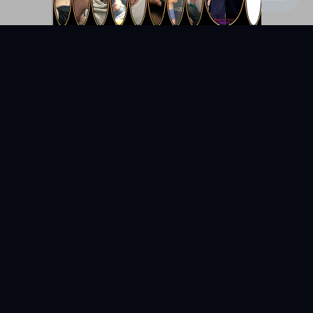
KYUNIX
La comunidad de relatos eróticos en español.
RELATOS
EXPLORAR
Todos los relatos
Categorías
Relatos Gay
Países
Relatos Hetero
Etiquetas
Relatos Bisexuales