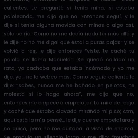
calientes. Le pregunté si tenía mina, si estaba
pololeando, me dijo que no. Entonces seguí, y le
dije si tenía alguna movida con minas o algo así,
sólo se río. Como no me decía nada fui más allá y
le dije: “o no me digai que estai a puras pajas” y se
volvió a reír, le dije entonces “viste, te caché tu
polola se llama Manuela”. Se quedó callado un
rato, yo cachaba que estaba incómodo y yo me
dije, ya… no lo webeo más. Como seguía caliente le
dije: “sabes, nunca me he bañado en pelotas, te
molesta si lo hago ahora”, me dijo que no,
entonces me empecé a empelotar. Lo miré de reojo
y caché que estaba clavado mirando mi pico; ctm,
aquí está la mía pensé… le dije que se empelotara y
no quiso, pero no me quitaba la vista de encima.
Se produjo un silencio largo y me dijo: “muchas