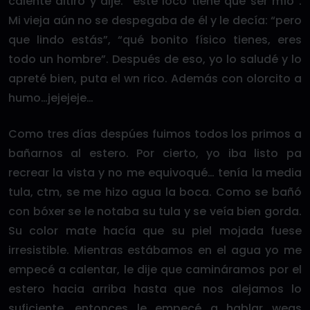
calenté altiro y dije: “este loco tiene que ser mío”.
Mi vieja aún no se despegaba de él y le decía: “pero
que lindo estás”, “qué bonito físico tienes, eres
todo un hombre”. Después de eso, yo lo saludé y lo
apreté bien, puta el wn rico. Además con olorcito a
humo…jejejeje…
Como tres días despúes fuimos todos los primos a
bañarnos al estero. Por cierto, yo iba listo pa
recrear la vista y no me equivoqué… tenía la media
tula, ctm, se me hizo agua la boca. Como se bañó
con bóxer se le notaba su tula y se veía bien gorda.
Su color mate hacía que su piel mojada fuese
irresistible. Mientras estábamos en el agua yo me
empecé a calentar, le dije que camináramos por el
estero hacia arriba hasta que nos alejamos lo
suficiente, entonces le empecé a hablar weas