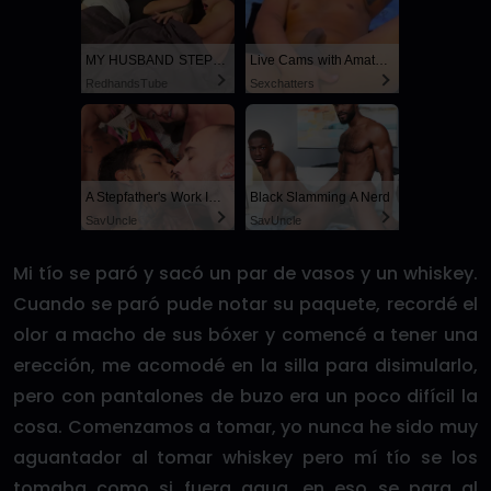
MY HUSBAND STEPSON MISTAKENLY GIVES ME IN THE ASS
Live Cams with Amateur Men
RedhandsTube
Sexchatters
A Stepfather's Work Is Never Done
Black Slamming A Nerd
SayUncle
SayUncle
Mi tío se paró y sacó un par de vasos y un whiskey.
Cuando se paró pude notar su paquete, recordé el
olor a macho de sus bóxer y comencé a tener una
erección, me acomodé en la silla para disimularlo,
pero con pantalones de buzo era un poco difícil la
cosa. Comenzamos a tomar, yo nunca he sido muy
aguantador al tomar whiskey pero mí tío se los
tomaba como si fuera agua, en eso se para al