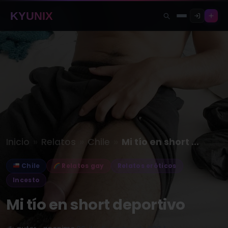
KYUNIX
»
»
»
Inicio
Relatos
Chile
Mi tío en short deportivo
Chile
Relatos gay
Relatos eróticos
Incesto
Mi tío en short deportivo