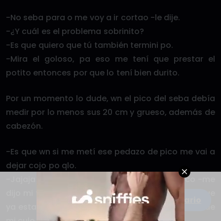
-No seba para o me voy a ir cortao -le dije.
-¿Y cuál es el problema sobrinito?
-Es que quiero que tú también termini po.
-Mira el goloso, pa eso me tení que prestar el
potito entonces por que lo tení bien durito.
Por un momento lo dude, wn el pico del seba debía
medir por lo menos sus 20 cm y grueso, además de
cabezón.
-Es que wn si me metí ese pedazo de pico me vai a
dejar cojo po qlo.
-Jajaja na que ver si vay a cachar que es rico -me
dijo mi tío, bajando otra vez por mis testículos que
Escribe un comentario
ya estaban duros, llegando cada vez más cerca de
mi culo.