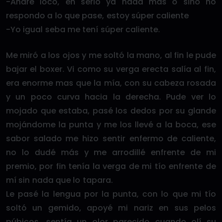
-André loco, en serio ya nada más o sino no
respondo a lo que pase, estoy súper caliente
-Yo igual seba me tení súper caliente.
Me miró a los ojos y me soltó la mano, al fin le pude
bajar el boxer. Vi como su verga erecta salía al fin,
era enorme mas que la mía, con su cabeza rosada
y un poco curva hacia la derecha. Pude ver lo
mojado que estaba, pasé los dedos por su glande
mojándome la punta y me los llevé a la boca, ese
sabor salado me hizo sentir enfermo de caliente,
no lo dudé más y me arrodillé enfrente de mi
premio, por fin tenía la verga de mi tío enfrente de
mí sin nada que lo tapara.
Le pasé la lengua por la punta, con lo que mi tío
soltó un gemido, apoyé mi nariz en sus pelos
púbicos, sentía un olor parecido cuando olí su