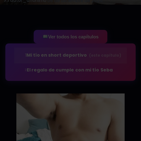
✍️ autor_anonimo
·
06 de diciembre de 2024
Ver todos los capítulos
1
Mi tío en short deportivo
(este capítulo)
El regalo de cumple con mi tío Seba
2