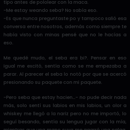
tipo antes de pololear con la maca.
-Me estay weando seba? No sabía eso.
-Es que nunca preguntaste po y tampoco salió esa
conversa entre nosotros, además como siempre te
había visto con minas pensé que no le hacías a
eso.
Me quedé mudo, el seba era bi?. Pensar en eso
igual me excitó, sentía como se me empezaba a
parar. Al parecer el seba lo notó por que se acercó
presionando su paquete con mi paquete.
-Pero seba que estay hacien…- no pude decir nada
más, solo sentí sus labios en mis labios, un olor a
whiskey me llegó a la nariz pero no me importó, lo
seguí besando, sentía su lengua jugar con la mía,
mientras que una mano suya me agarró una nalga.