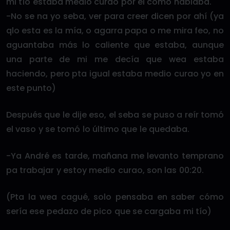
mi tío estaba medio curao por el como hablaba.
-No se na yo seba, ver para creer dicen por ahí (ya
qlo esta es la mía, o agarra papa o me mira feo, no
aguantaba más lo caliente que estaba, aunque
una parte de mi me decía que wea estaba
haciendo, pero pta igual estaba medio curao yo en
este punto)
Después que le dije eso, el seba se puso a reír tomó
el vaso y se tomó lo último que le quedaba.
-Ya André es tarde, mañana me levanto temprano
pa trabajar y estoy medio curao, son las 00:20.
(Pta la wea cagué, solo pensaba en saber cómo
sería ese pedazo de pico que se cargaba mi tío)