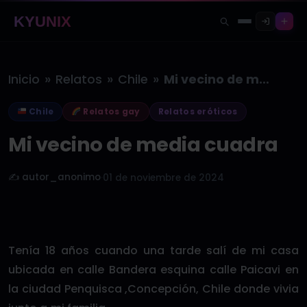
KYUNIX
»
»
»
Inicio
Relatos
Chile
Mi vecino de media cuadra
Chile
Relatos gay
Relatos eróticos
Mi vecino de media cuadra
✍️ autor_anonimo
·
01 de noviembre de 2024
Tenía 18 años cuando una tarde salí de mi casa
ubicada en calle Bandera esquina calle Paicavi en
la ciudad Penquisca ,Concepción, Chile donde vivia