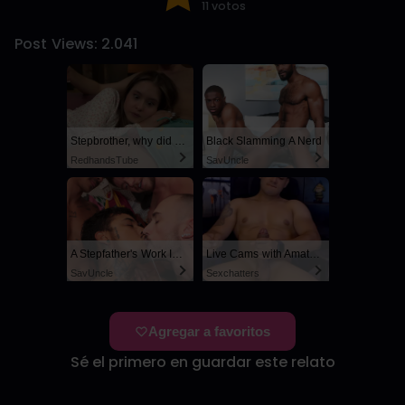
11 votos
Post Views:
2.041
Stepbrother, why did you show me your dick? Now I want to fuck you with my wet pussy
Black Slamming A Nerd
RedhandsTube
SayUncle
A Stepfather's Work Is Never Done
Live Cams with Amateur Men
SayUncle
Sexchatters
Agregar a favoritos
Sé el primero en guardar este relato