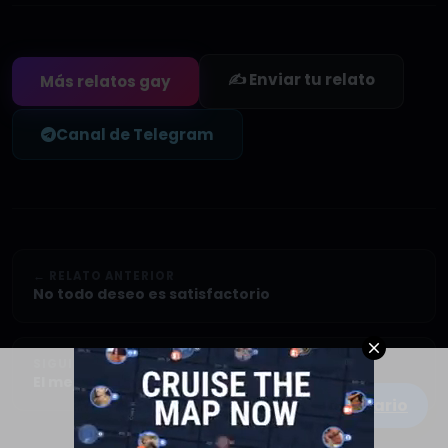
✍️ Enviar tu relato
Más relatos gay
Canal de Telegram
← RELATO ANTERIOR
No todo deseo es satisfactorio
SIGUIENTE RELATO →
El mejor descuido – Parte I
Escribe un comentario