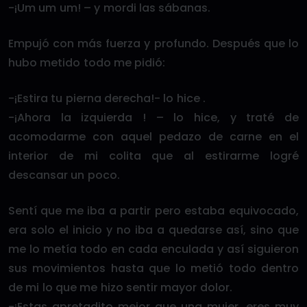
-¡Um um um! – y mordi las sábanas.
Empujó con más fuerza y profundo. Después que lo
hubo metido todo me pidió:
-¡Estira tu pierna derecha!- lo hice .
-¡Ahora la izquierda ! – lo hice, y traté de
acomodarme con aquel pedazo de carne en el
interior de mi colita que al estirarme logré
descansar un poco.
Sentí que me iba a partir pero estaba equivocado,
era solo el inicio y no iba a quedarse así, sino que
me lo metía todo en cada enculada y así siguieron
sus movimientos hasta que lo metió todo dentro
de mi lo que me hizo sentir mayor dolor.
-¡Estas apretadito mejor que una mujer, eres muy