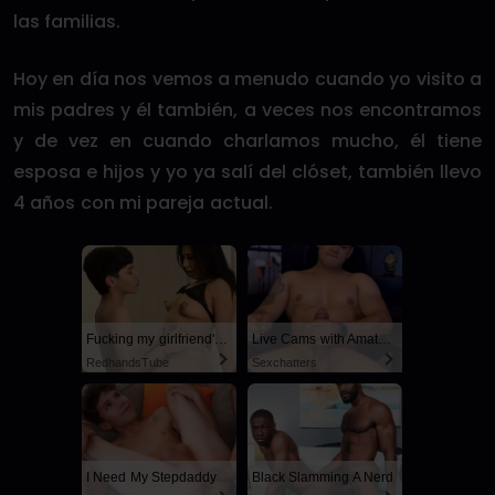
las familias.
Hoy en día nos vemos a menudo cuando yo visito a
mis padres y él también, a veces nos encontramos
y de vez en cuando charlamos mucho, él tiene
esposa e hijos y yo ya salí del clóset, también llevo
4 años con mi pareja actual.
Fucking my girlfriend's hot mommy by mistake
Live Cams with Amateur Men
RedhandsTube
Sexchatters
I Need My Stepdaddy
Black Slamming A Nerd