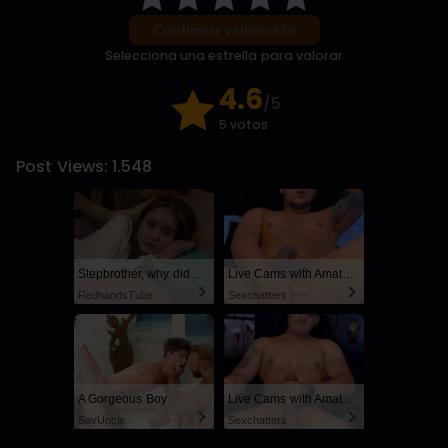
Confirmar valoración
Selecciona una estrella para valorar
4.6
/5
5 votos
Post Views:
1.548
Stepbrother, why did you show me your dick? Now I want to fuck you with my wet pussy
Live Cams with Amateur Men
RedhandsTube
Sexchatters
A Gorgeous Boy
Live Cams with Amateur Men
SayUncle
Sexchatters