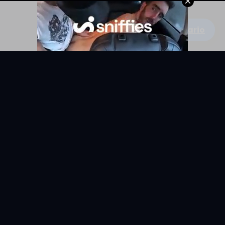
Escribe un comentario
KYUNIX
La comunidad de relatos eróticos en español.
RELATOS
EXPLORAR
Todos los relatos
Categorías