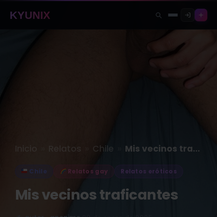
KYUNIX
»
»
»
Inicio
Relatos
Chile
Mis vecinos traficantes
Chile
Relatos gay
Relatos eróticos
Mis vecinos traficantes