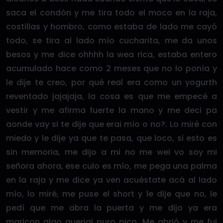
saca el condón y me tira todo el moco en la raja,
costillas y hombro, como estaba de lado me cayó
todo, se tira al lado mío cucharita, me da unos
besos y me dice ohhhh la wea rica, estaba entero
acumulado hace como 2 meses que no lo ponía y
le dije te creo, por qué real era como un yogurth
reventado jajajaja, la cosa es que me empecé a
vestir y me afirma fuerte la mano y me deci pa
aonde vay si te dije que erai mío o no?. Lo miré con
miedo y le dije ya que te pasa, que loco, si esto es
sin memoria, me dijo a mi no me wei vo soy mi
señora ahora, ese culo es mío, me pega una palma
en la raja y me dice ya ven acuéstate acá al lado
mío, lo miré, me puse el short y le dije que no, le
pedí que me abra la puerta y me dijo ya era
maricon qlao queriai puro pico. Me abrió y me fui