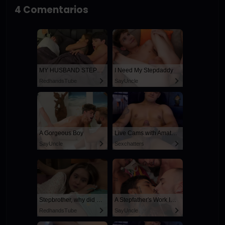
4 Comentarios
MY HUSBAND STEPSON MISTAKENLY GIVES ME IN THE ASS
I Need My Stepdaddy
RedhandsTube
SayUncle
A Gorgeous Boy
Live Cams with Amateur Men
SayUncle
Sexchatters
Stepbrother, why did you show me your dick? Now I want to fuck you with my wet pussy
A Stepfather's Work Is Never Done
RedhandsTube
SayUncle