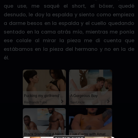
que use, me saqué el short, el bóxer, quedé
desnudo, le doy la espalda y siento como empieza
a darme besos en la espalda y el cuello quedando
sentado en la cama atrás mío, mientras me ponía
ese colale al mirar la pieza me di cuenta que
estábamos en la pieza del hermano y no en la de
él.
Fucking my girlfriend's hot mommy by mistake
A Gorgeous Boy
RedhandsTube
SayUncle
Black Slamming A Nerd
Live Cams with Amateur Men