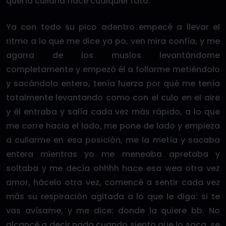
quería culiarla hace cualquier rato.
Ya con todo su pico adentro empecé a llevar el
ritmo a lo que me dice ya po, ven mira confía, y me
agarra de los muslos levantándome
completamente y empezó él a follarme metiéndolo
y sacándolo entero, tenía fuerza por qué me tenía
totalmente levantando como con el culo en el aire
y él entraba y salía cada vez más rápido, a lo que
me corre hacia el lado, me pone de lado y empieza
a culiarme en esa posición, me la metía y sacaba
entera mientras yo me meneaba apretaba y
soltaba y me decía ohhhh hace esa wea otra vez
amor, hácelo otra vez, comencé a sentir cada vez
más su respiración agitada a lo que le digo: si te
vas avísame, y me dice: donde la quiere bb. No
alcancé a decir nada cuando siento que lo saca, se