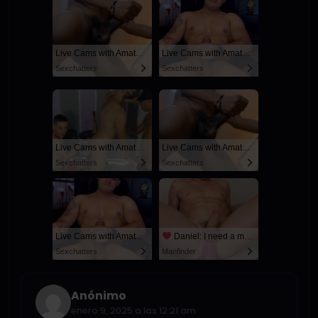
Live Cams with Amateur Men
Live Cams with Amateur Men
Sexchatters
Sexchatters
Live Cams with Amateur Men
Live Cams with Amateur Men
Sexchatters
Sexchatters
Live Cams with Amateur Men
Daniel: I need a man for a spicy night...
Sexchatters
Manfinder
Anónimo
enero 9, 2025 a las 12:21 am