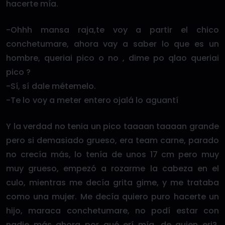
hacerte mía.
-Ohhh mansa raja,te voy a partir el chico
conchetumare, ahora vay a saber lo que es un
hombre, queriai pico o no , dime po qlao queriai
pico ?
-Sí, sí dale métemelo.
-Te lo voy a meter entero ojalá lo aguantí
Y la verdad no tenia un pico taaaan taaaan grande
pero si demasiado grueso, era team carne, parado
no crecía más, lo tenía de unos 17 cm pero muy
muy grueso, empezó a rozarme la cabeza en el
culo, mientras me decía grita gime, y me trataba
como una mujer. Me decía quiero puro hacerte un
hijo, maraca conchetumare, no podí estar con
nadie más ahora por qué erí mía, de quien eri?.