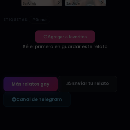
SayUncle
SayUncle
ETIQUETAS:
#Grindr
Agregar a favoritos
Sé el primero en guardar este relato
✍️ Enviar tu relato
Más relatos gay
Canal de Telegram