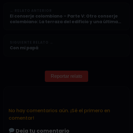
← RELATO ANTERIOR
El conserje colombiano – Parte V: Otro conserje
colombiano: La terraza del edificio y una última
culeada mirando Santiago desde lo alto
SIGUIENTE RELATO →
Con mi papá
Reportar relato
No hay comentarios aún. ¡Sé el primero en
comentar!
Deja tu comentario