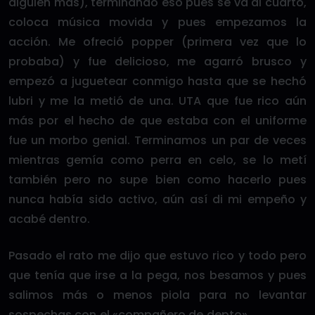
alguien más), terminando eso pues se va al cuarto,
coloca música movida y pues empezamos la
acción. Me ofreció popper (primera vez que lo
probaba) y fue delicioso, me agarró brusco y
empezó a juguetear conmigo hasta que se hechó
lubri y me la metió de una. UTA que fue rico aún
más por el hecho de que estaba con el uniforme
fue un morbo genial. Terminamos un par de veces
mientras gemía como perra en celo, se lo metí
también pero no supe bien como hacerlo pues
nunca había sido activo, aún así di mi empeño y
acabé dentro.
Pasado el rato me dijo que estuvo rico y todo pero
que tenía que irse a la pega, nos besamos y pues
salimos más o menos piola para no levantar
sospechas con el «compañero de depto».