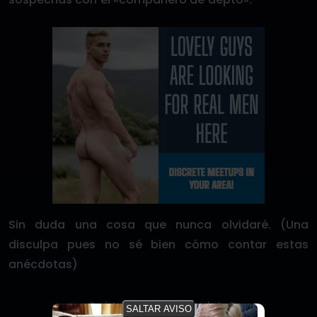
Sin duda una cosa que nunca olvidaré. (Una
disculpa pues no sé bien cómo contar estas
anécdotas)
¿Qué te pareció este relato?
SALTAR AVISO