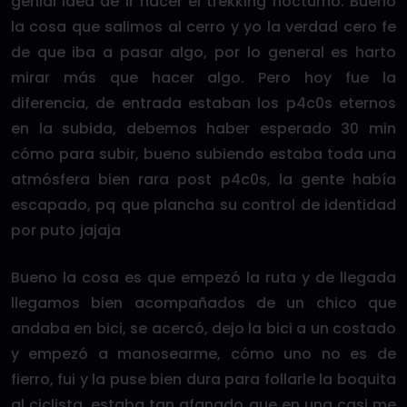
genial idea de ir hacer el trekking nocturno. Bueno
la cosa que salimos al cerro y yo la verdad cero fe
de que iba a pasar algo, por lo general es harto
mirar más que hacer algo. Pero hoy fue la
diferencia, de entrada estaban los p4c0s eternos
en la subida, debemos haber esperado 30 min
cómo para subir, bueno subiendo estaba toda una
atmósfera bien rara post p4c0s, la gente había
escapado, pq que plancha su control de identidad
por puto jajaja
Bueno la cosa es que empezó la ruta y de llegada
llegamos bien acompañados de un chico que
andaba en bici, se acercó, dejo la bici a un costado
y empezó a manosearme, cómo uno no es de
fierro, fui y la puse bien dura para follarle la boquita
al ciclista, estaba tan afanado que en una casi me