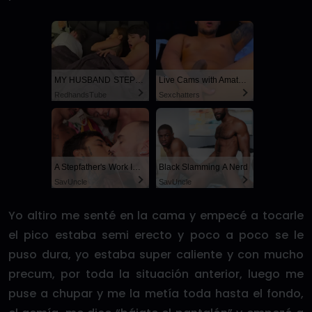
MY HUSBAND STEPSON MISTAKENLY GIVES ME IN THE ASS
Live Cams with Amateur Men
RedhandsTube
Sexchatters
A Stepfather's Work Is Never Done
Black Slamming A Nerd
SayUncle
SayUncle
Yo altiro me senté en la cama y empecé a tocarle
el pico estaba semi erecto y poco a poco se le
puso dura, yo estaba super caliente y con mucho
precum, por toda la situación anterior, luego me
puse a chupar y me la metía toda hasta el fondo,