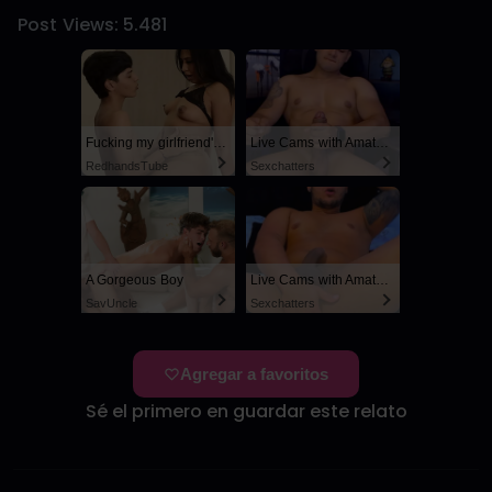
Post Views:
5.481
Fucking my girlfriend's hot mommy by mistake
Live Cams with Amateur Men
RedhandsTube
Sexchatters
A Gorgeous Boy
Live Cams with Amateur Men
SayUncle
Sexchatters
Agregar a favoritos
Sé el primero en guardar este relato