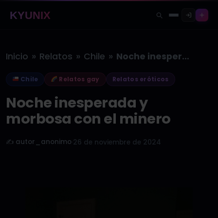
KYUNIX
»
»
»
Inicio
Relatos
Chile
Noche inesperada y morbosa con el…
Chile
Relatos gay
Relatos eróticos
Noche inesperada y
morbosa con el minero
✍️ autor_anonimo
·
26 de noviembre de 2024