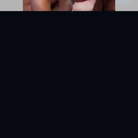
KYUNIX
La comunidad de relatos eróticos en español.
RELATOS
EXPLORAR
Todos los relatos
Categorías
Relatos Gay
Países
Relatos Hetero
Etiquetas
Relatos Bisexuales