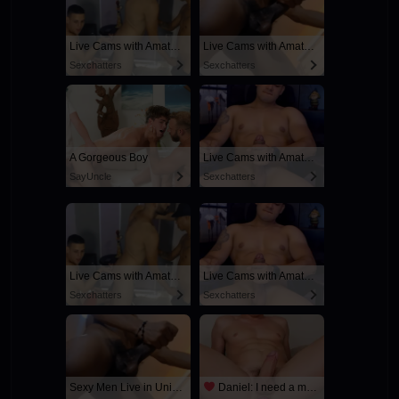
Live Cams with Amateur Men
Live Cams with Amateur Men
Sexchatters
Sexchatters
A Gorgeous Boy
Live Cams with Amateur Men
SayUncle
Sexchatters
Live Cams with Amateur Men
Live Cams with Amateur Men
Sexchatters
Sexchatters
Sexy Men Live in United States
Daniel: I need a man for a spicy night...