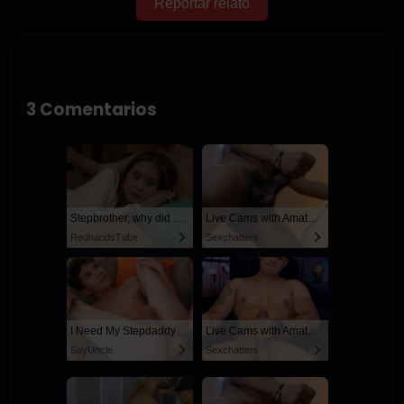
Reportar relato
3 Comentarios
Stepbrother, why did you show me your dick? Now I want to fuck you with my wet pussy
Live Cams with Amateur Men
RedhandsTube
Sexchatters
I Need My Stepdaddy
Live Cams with Amateur Men
SayUncle
Sexchatters